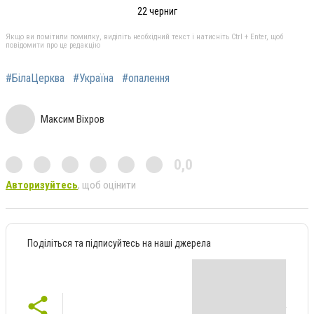
22 черниг
Якщо ви помітили помилку, виділіть необхідний текст і натисніть Ctrl + Enter, щоб
повідомити про це редакцію
#БілаЦерква
#Україна
#опалення
Максим Віхров
0,0
Авторизуйтесь
, щоб оцінити
Поділіться та підписуйтесь на наші джерела