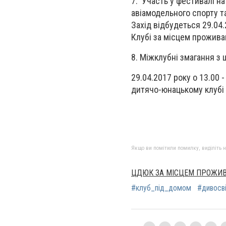
7. Участь у фестивалі н
авіамодельного спорту та
Захід відбудеться 29.04.
Клубі за місцем проживан
8. Міжклубні змагання з
29.04.2017 року о 13.00 -
дитячо-юнацькому клубі «
Якщо ви помітили помилку, виділіть нео
ЦДЮК ЗА МІСЦЕМ ПРОЖИВ
#клуб_під_домом
#дивосв