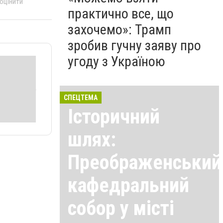
 оцінити
практично все, що
захочемо»: Трамп
зробив гучну заяву про
угоду з Україною
СПЕЦТЕМА
Історичний
шлях:
Преображенський
кафедральний
собор у місті