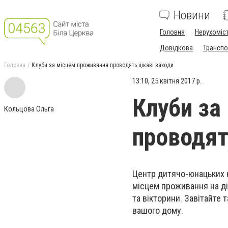
Новини
Головна
Нерухоміс
Довідкова
Транспо
Головна
Клуби за місцем проживання проводять цікаві заходи
13:10, 25 квітня 2017 р.
Клуби за
Кольцова Ольга
проводят
Центр дитячо-юнацьких кл
місцем проживання на ді
та вікторини. Завітайте 
вашого дому.