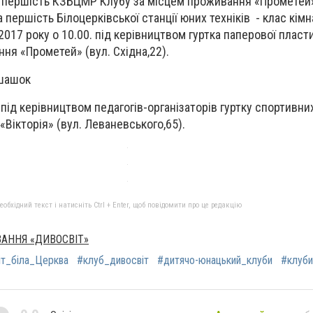
а першість КЗБЦМР Клубу за місцем проживання «Прометей
 першість Білоцерківської станції юних техніків - клас кімн
2017 року о 10.00. під керівництвом гуртка паперової плас
ня «Прометей» (вул. Східна,22).
 шашок
 під керівництвом педагогів-організаторів гуртку спортивних
Вікторія» (вул. Леваневського,65).
бхідний текст і натисніть Ctrl + Enter, щоб повідомити про це редакцію
АННЯ «ДИВОСВІТ»
іт_біла_Церква
#клуб_дивосвіт
#дитячо-юнацький_клуби
#клуби