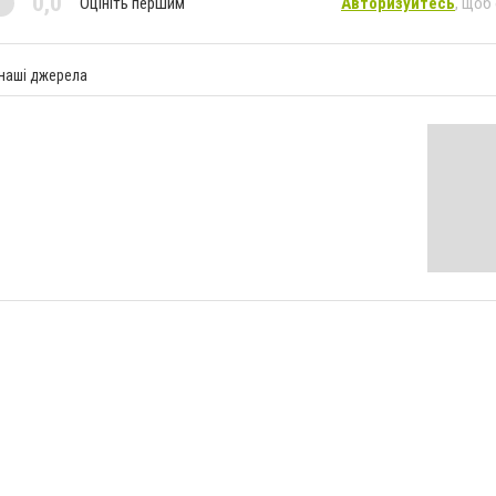
0,0
Оцініть першим
Авторизуйтесь
, щоб
 наші джерела