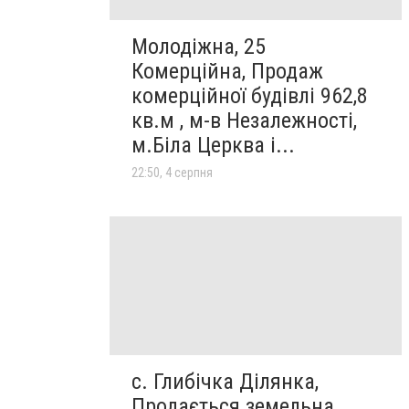
Молодіжна, 25
Комерційна, Продаж
комерційної будівлі 962,8
кв.м , м-в Незалежності,
м.Біла Церква і...
22:50, 4 серпня
с. Глибічка Ділянка,
Продається земельна