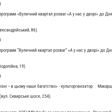
.30
рограми «Вуличний квартал розваг «А у нас у дворі» до Дн
ександрійський, 86).
00
рограми "Вуличний квартал розваг" «А у нас у дворі» до Дн
одопійна, 19).
7.00
різні – в цьому наше багатство» - культорганізатор Макарш
(вул. Сквирське шосе, 254).