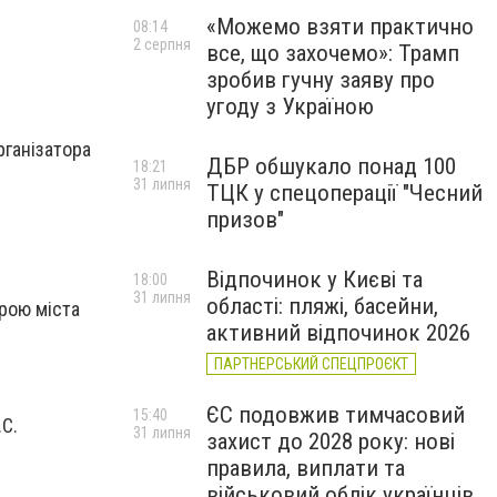
«Можемо взяти практично
08:14
2 серпня
все, що захочемо»: Трамп
зробив гучну заяву про
угоду з Україною
рганізатора
ДБР обшукало понад 100
18:21
31 липня
ТЦК у спецоперації "Чесний
призов"
Відпочинок у Києві та
18:00
31 липня
області: пляжі, басейни,
трою міста
активний відпочинок 2026
ПАРТНЕРСЬКИЙ СПЕЦПРОЄКТ
ЄС подовжив тимчасовий
15:40
.С.
31 липня
захист до 2028 року: нові
правила, виплати та
військовий облік українців