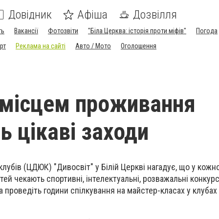
Довідник
Афіша
Дозвілля
ть
Вакансії
Фотозвіти
"Біла Церква: історія проти міфів"
Погода
рт
Реклама на сайті
Авто / Мото
Оголошення
 місцем проживання
ь цікаві заходи
убів (ЦДЮК) "Дивосвіт" у Білій Церкві нагадує, що у кожно
тей чекають спортивні, інтелектуальні, розважальні конкур
та проведіть години спілкування на майстер-класах у клубах 