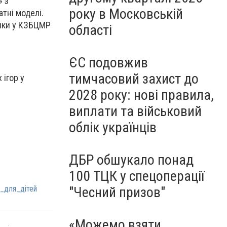
» з
року в Московській
атні моделі.
тики у КЗБЦМР
області
ЄС подовжив
тимчасовий захист до
 ігор у
2028 року: нові правила,
виплати та військовий
облік українців
ДБР обшукало понад
100 ТЦК у спецоперації
"Чесний призов"
_для_дітей
«Можемо взяти