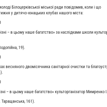
 молоді Білоцерківської міської ради повідомив, коли і що
ижня у дитячо-юнацьких клубах нашого міста:
00
ізні – в цьому наше багатство» за наслідками школи культо
одопійна, 19).
5.30
ках весняного двомісячника санітарної очистки та благоус
).
.30
ізні – в цьому наше багатство» культорганізатор Мимренко І
 Таращанська, 161).