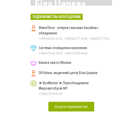
Біла Церква
Всі матеріали тут
ПІДПРИЄМСТВА БІЛОЇ ЦЕРКВИ
WaterStore - інтернет магазин басейнів і
обладнання
+380(44)502-01-02, +380(66)777-78-42, +380(67)777-82-19, +380(67)890-80-80, +380(73)890-80-80, +380(44)502-01-03
Система сповіщення населення
+380(67)340-49-59, +380(67)350-44-68
Клініка святої Моніки
ОН Клінік, медичний центр Біла Церква
★ BusMaster ★ Переобладнання
Мікроавтобусів №1
+380(67)599-04-04
Додати підприємство