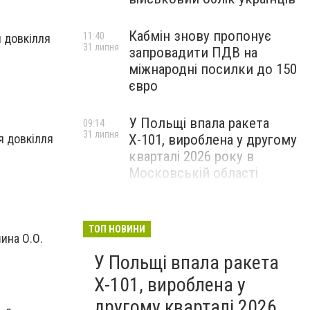
Кабмін знову пропонує
11:40
я довкілля
31 липня
запровадити ПДВ на
міжнародні посилки до 150
євро
У Польщі впала ракета
09:14
31 липня
я довкілля
Х-101, вироблена у другому
кварталі 2026 року в
Московській області
ТОП НОВИНИ
ина О.О.
У Польщі впала ракета
Х-101, вироблена у
другому кварталі 2026