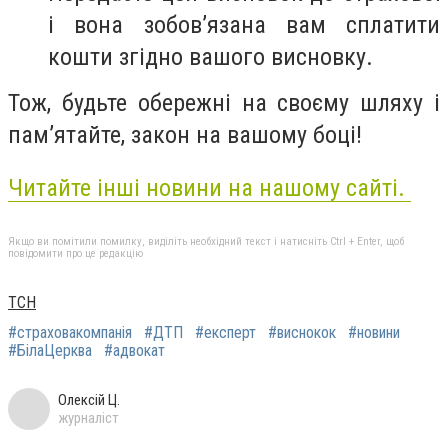
і вона зобов’язана вам сплатити
кошти згідно вашого висновку.
Тож, будьте обережні на своєму шляху і
пам’ятайте, закон на вашому боці!
Читайте інші новини на нашому сайті.
Якщо ви помітили помилку, виділіть необхідний текст і натисніть Ctrl + Enter, щоб
повідомити про це редакцію
ТСН
#страховакомпанія
#ДТП
#експерт
#виснокок
#новини
#БілаЦерква
#адвокат
Олексій Ц.
журналіст