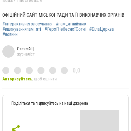
повідомити про це редакцію
ОФІЦІЙНИЙ САЙТ МІСЬКОЇ РАДИ ТА ЇЇ ВИКОНАВЧИХ ОРГАНІВ
#інтерактивнеголосування
#пам_ятнийзнак
#вшануванняпам_яті
#ГероїНебесноїСотні
#БілаЦерква
#новини
Олексій Ц.
журналіст
0,0
Авторизуйтесь
, щоб оцінити
Поділіться та підписуйтесь на наші джерела