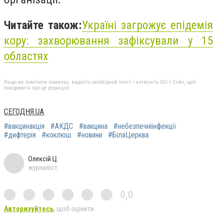
Читайте також:
Україні загрожує епідемія
кору: захворювання зафіксували у 15
областях
Якщо ви помітили помилку, виділіть необхідний текст і натисніть Ctrl + Enter, щоб
повідомити про це редакцію
СЕГОДНЯ.UA
#вакцинакція
#АКДС
#вакцина
#небезпечніінфекції
#дифтерія
#коклюш
#новини
#БілаЦерква
Олексій Ц.
журналіст
0,0
Авторизуйтесь
, щоб оцінити