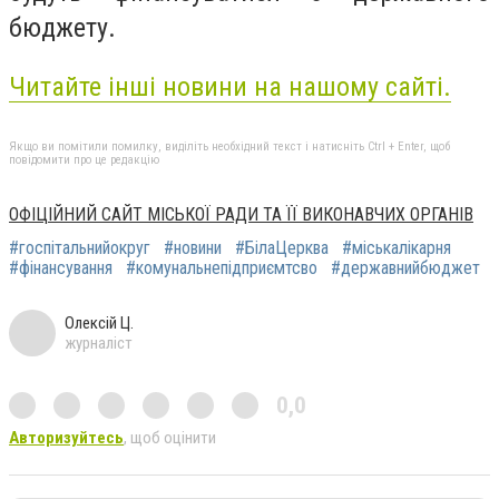
бюджету.
Читайте інші новини на нашому сайті.
Якщо ви помітили помилку, виділіть необхідний текст і натисніть Ctrl + Enter, щоб
повідомити про це редакцію
ОФІЦІЙНИЙ САЙТ МІСЬКОЇ РАДИ ТА ЇЇ ВИКОНАВЧИХ ОРГАНІВ
#госпітальнийокруг
#новини
#БілаЦерква
#міськалікарня
#фінансування
#комунальнепідприємтсво
#державнийбюджет
Олексій Ц.
журналіст
0,0
Авторизуйтесь
, щоб оцінити