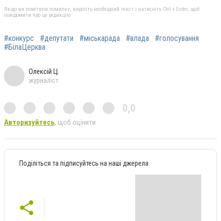
Якщо ви помітили помилку, виділіть необхідний текст і натисніть Ctrl + Enter, щоб
повідомити про це редакцію
#конкурс
#депутати
#міськарада
#влада
#голосування
#БілаЦерква
Олексій Ц.
журналіст
0,0
Авторизуйтесь
, щоб оцінити
Поділіться та підписуйтесь на наші джерела