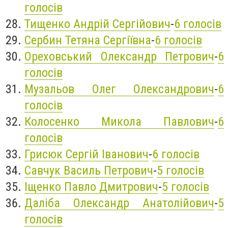
голосів
Тищенко Андрій Сергійович
-
6 голосів
Сербин Тетяна Сергіївна
-
6 голосів
Ореховський Олександр Петрович
-
6
голосів
Музальов Олег Олександрович
-
6
голосів
Колосенко Микола Павлович
-
6
голосів
Грисюк Сергій Іванович
-
6 голосів
Савчук Василь Петрович
-
5 голосів
Іщенко Павло Дмитрович
-
5 голосів
Даліба Олександр Анатолійович
-
5
голосів