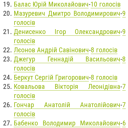
Балас Юрій Миколайович
-
10 голосів
Мазуревич Дмитро Володимирович
-
9
голосів
Денисенко Ігор Олександрович
-
9
голосів
Лєонов Андрій Савінович
-
8 голосів
Джегур Геннадій Васильович
-
8
голосів
Беркут Сергій Григорович
-
8 голосів
Ковальова Вікторія Леонідівна
-
7
голосів
Гончар Анатолій Анатолійович
-
7
голосів
Бабенко Володимир Миколайович
-
6