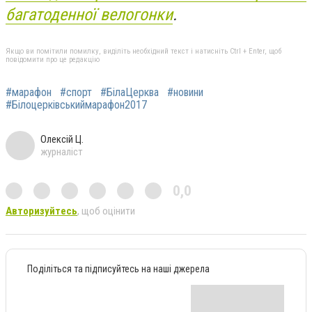
багатоденної велогонки
.
Якщо ви помітили помилку, виділіть необхідний текст і натисніть Ctrl + Enter, щоб
повідомити про це редакцію
#марафон
#спорт
#БілаЦерква
#новини
#Білоцерківськиймарафон2017
Олексій Ц.
журналіст
0,0
Авторизуйтесь
, щоб оцінити
Поділіться та підписуйтесь на наші джерела