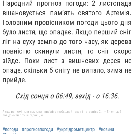
Народний прогноз погоди: 2 листопада
вшановується пам’ять святого Артемія.
Головним провісником погоди цього дня
було листя, що опадає. Якщо перший сніг
ліг на суху землю до того часу, як дерева
повністю скинули листя, то сніг скоро
зійде. Поки лист з вишневих дерев не
опаде, скільки б снігу не випало, зима не
прийде.
Схід сонця о 06:49, захід - о 16:36.
Якщо ви помітили помилку, виділіть необхідний текст і натисніть Ctrl + Enter, щоб
повідомити про це редакцію
#погода
#прогнозпогоди
#укргідрометцентр
#новини