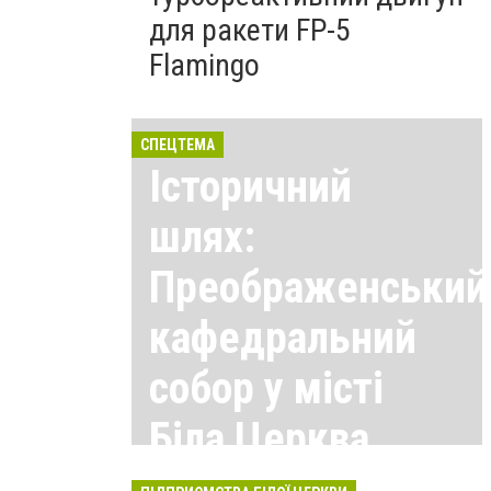
для ракети FP-5
Flamingo
СПЕЦТЕМА
Історичний
шлях:
Преображенський
кафедральний
собор у місті
Біла Церква
Всі матеріали тут