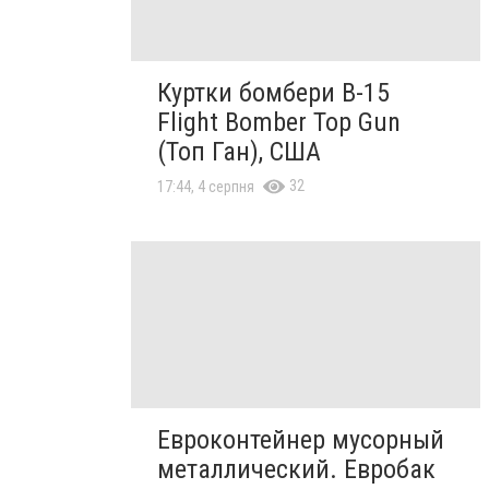
Куртки бомбери B-15
Flight Bomber Top Gun
(Топ Ган), США
32
17:44, 4 серпня
Евроконтейнер мусорный
металлический. Евробак