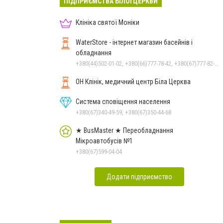
ПІДПРИЄМСТВА БІЛОЇ ЦЕРКВИ
Клініка святої Моніки
WaterStore - інтернет магазин басейнів і
обладнання
+380(44)502-01-02, +380(66)777-78-42, +380(67)777-82-19, +380(67)890-80-80, +380(73)890-80-80, +380(44)502-01-03
ОН Клінік, медичний центр Біла Церква
Система сповіщення населення
+380(67)340-49-59, +380(67)350-44-68
★ BusMaster ★ Переобладнання
Мікроавтобусів №1
+380(67)599-04-04
Додати підприємство