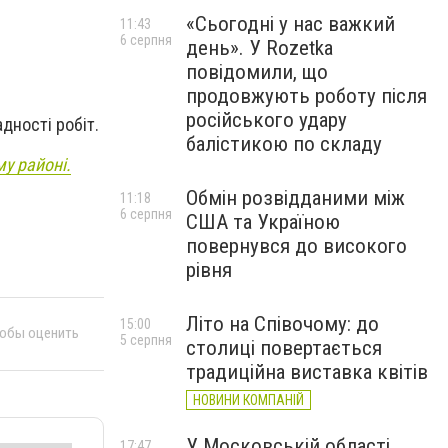
«Сьогодні у нас важкий
11:43
6 серпня
день». У Rozetka
повідомили, що
продовжують роботу після
російського удару
дності робіт.
балістикою по складу
му районі.
Обмін розвідданими між
11:18
6 серпня
США та Україною
повернувся до високого
рівня
Літо на Співочому: до
15:00
тобы оценить
5 серпня
столиці повертається
традиційна виставка квітів
НОВИНИ КОМПАНІЙ
У Московській області
17:47