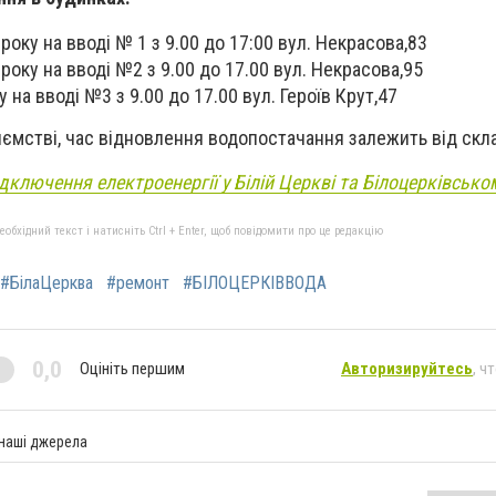
оку на вводі № 1 з 9.00 до 17:00 вул. Некрасова,83
року на вводі №2 з 9.00 до 17.00 вул. Некрасова,95
 на вводі №3 з 9.00 до 17.00 вул. Героїв Крут,47
иємстві, час відновлення водопостачання залежить від скла
ідключення електроенергії у Білій Церкві та Білоцерківсько
бхідний текст і натисніть Ctrl + Enter, щоб повідомити про це редакцію
#БілаЦерква
#ремонт
#БІЛОЦЕРКІВВОДА
0,0
Оцініть першим
Авторизируйтесь
, ч
 наші джерела