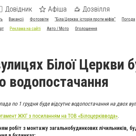
Довідник
Афіша
Дозвілля
ть
Вакансії
Фотозвіти
"Біла Церква: історія проти міфів"
Погода
рт
Реклама на сайті
Авто / Мото
Оголошення
вулицях Білої Церкви 
о водопостачання
опада по 1 грудня буде відсутнє водопостачання на двох ву
тамент ЖКГ з посиланням на ТОВ «Білоцерківвода»
.
анням робіт з монтажу загальнобудинкових лічильників, б
ня в будинках: