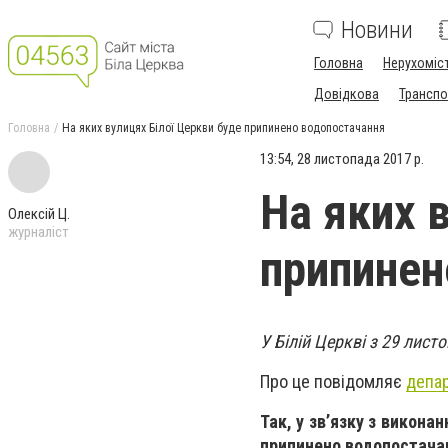
Новини
Головна
Нерухоміс
Довідкова
Транспо
Головна
На яких вулицях Білої Церкви буде припинено водопостачання
13:54, 28 листопада 2017 р.
На яких 
Олексій Ц.
журналіст
припинен
У Білій Церкві з 29 лист
Про це повідомляє
депар
Так, у зв’язку з викон
припинено водопостачан