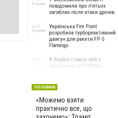
4 серпня
повідомили про п’ятьох
загиблих після атаки дронів
Українська Fire Point
16:13
4 серпня
розробила турбореактивний
двигун для ракети FP-5
Flamingo
В Україні стався збій у
12:46
4 серпня
застосунку «РЕЗЕРВ+»
ТОП НОВИНИ
«Можемо взяти
практично все, що
захочемо»: Трамп