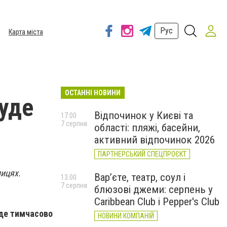
Рус
Карта міста
ОСТАННІ НОВИНИ
буде
Відпочинок у Києві та
17:00
7 серпня
області: пляжі, басейни,
активний відпочинок 2026
ПАРТНЕРСЬКИЙ СПЕЦПРОЄКТ
лицях.
Вар’єте, театр, соул і
13:00
7 серпня
блюзові джеми: серпень у
Caribbean Club і Pepper's Club
уде тимчасово
НОВИНИ КОМПАНІЙ