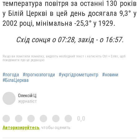
температура повітря за останні 130 років
у Білій Церкві в цей день досягала 9,3° у
2002 році, мінімальна -25,3° у 1929.
Схід сонця о 07:28, захід - о 16:57.
Якщо ви помітили помилку, виділіть необхідний текст і натисніть Ctrl + Enter, щоб
повідомити про це редакцію
#погода
#прогнозпогоди
#укргідрометцентр
#новини
#БілаЦерква
Олексій Ц.
журналіст
0,0
Авторизируйтесь
, чтобы оценить