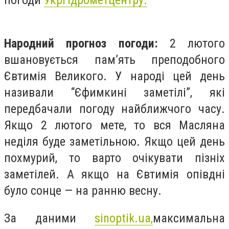
Народний прогноз погоди:
2 лютого
вшановується пам’ять преподобного
Євтимія Великого. У народі цей день
називали “Єфимкині заметілі”, які
передбачали погоду найближчого часу.
Якщо 2 лютого мете, то вся Масляна
неділя буде заметільною. Якщо цей день
похмурий, то варто очікувати пізніх
заметілей. А якщо на Євтимія опівдні
було сонце — на ранню весну.
За даними
sinoptik.ua,
максимальна