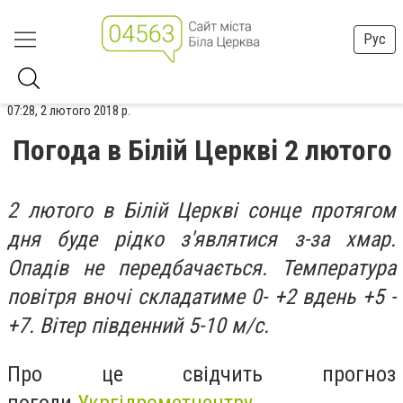
Рус
07:28, 2 лютого 2018 р.
Погода в Білій Церкві 2 лютого
2 лютого в Білій Церкві сонце протягом
дня буде рідко з'являтися з-за хмар.
Опадів не передбачається. Температура
повітря вночі складатиме 0- +2 вдень +5 -
+7. Вітер південний 5-10 м/с.
Про це свідчить прогноз
погоди
Укргідрометцентру.