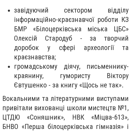
завідуючий сектором відділу
інформаційно-краєзнавчої роботи КЗ
БМР «Білоцерківська міська ЦБС»
Олексій Стародуб - за творчий
доробок у сфері археології та
краєзнавства;
громадському діячу, письменнику-
краянину, гумористу Віктору
Євтушенко - за книгу «Щось не так».
Вокальними та літературними виступами
привітали вихованці школи мистецтв №1,
ЦТДЮ «Соняшник», НВК «Міцва-613»,
БНВО «Перша білоцерківська гімназія» і