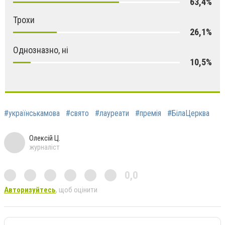
63,4%
Трохи
26,1%
Однозназно, ні
10,5%
#українськамова
#свято
#лауреати
#премія
#БілаЦерква
Олексій Ц.
журналіст
0,0
Авторизуйтесь
, щоб оцінити