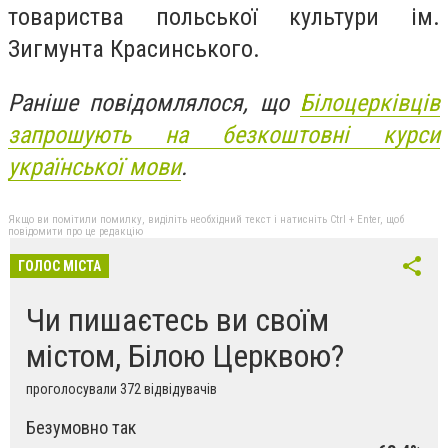
товариства польської культури ім.
Зигмунта Красинського.
Раніше повідомлялося, що
Білоцерківців
запрошують на безкоштовні курси
української мови
.
Якщо ви помітили помилку, виділіть необхідний текст і натисніть Ctrl + Enter, щоб
повідомити про це редакцію
ГОЛОС МІСТА
Чи пишаєтесь ви своїм
містом, Білою Церквою?
проголосували 372 відвідувачів
Безумовно так