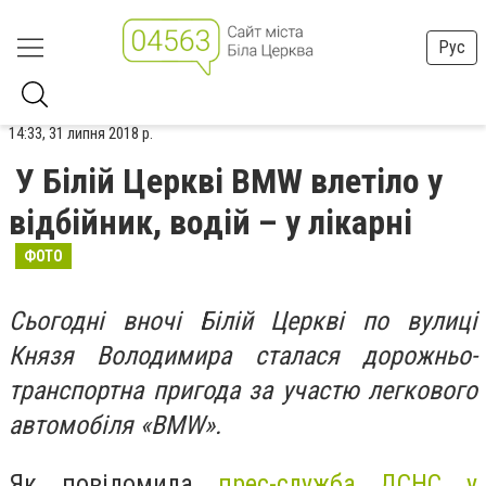
Рус
14:33, 31 липня 2018 р.
У Білій Церкві BMW влетіло у
відбійник, водій – у лікарні
ФОТО
Сьогодні вночі Білій Церкві по вулиці
Князя Володимира сталася дорожньо-
транспортна пригода за участю легкового
автомобіля «BMW».
Як повідомила
прес-служба ДСНС у