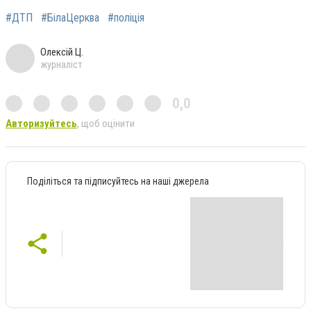
#ДТП
#БілаЦерква
#поліція
Олексій Ц.
журналіст
0,0
Авторизуйтесь
, щоб оцінити
Поділіться та підписуйтесь на наші джерела