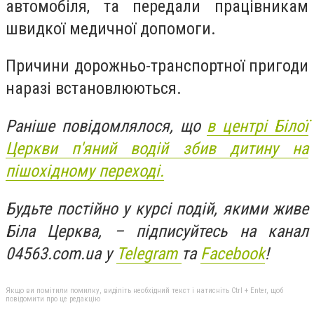
автомобіля, та передали працівникам
швидкої медичної допомоги.
Причини дорожньо-транспортної пригоди
наразі встановлюються.
Раніше повідомлялося, що
в центрі Білої
Церкви п'яний водій збив дитину на
пішохідному переході.
Будьте постійно у курсі подій, якими живе
Біла Церква, – підписуйтесь на канал
04563.com.ua у
Telegram
та
Facebook
!
Якщо ви помітили помилку, виділіть необхідний текст і натисніть Ctrl + Enter, щоб
повідомити про це редакцію