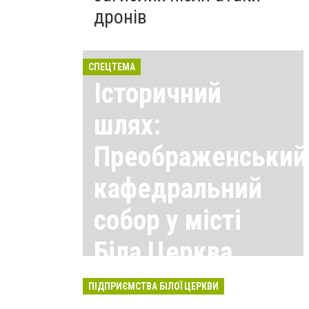
дронів
СПЕЦТЕМА
Історичний
шлях:
Преображенський
кафедральний
собор у місті
Біла Церква
Всі матеріали тут
ПІДПРИЄМСТВА БІЛОЇ ЦЕРКВИ