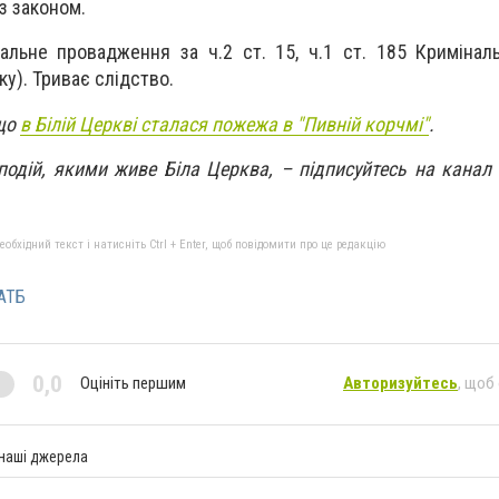
з законом.
нальне провадження за ч.2 ст. 15, ч.1 ст. 185 Кримінал
ку). Триває слідство.
 що
в Білій Церкві сталася пожежа в "Пивній корчмі"
.
 подій, якими живе Біла Церква, – підписуйтесь на канал
бхідний текст і натисніть Ctrl + Enter, щоб повідомити про це редакцію
АТБ
0,0
Оцініть першим
Авторизуйтесь
, щоб
 наші джерела