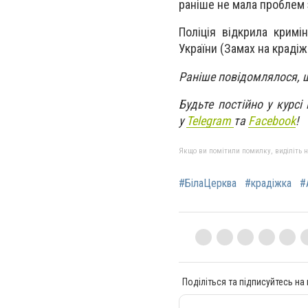
раніше не мала проблем 
Поліція відкрила кримі
України (Замах на крадіж
Раніше повідомлялося,
Будьте постійно у курсі
у
Telegram
та
Facebook
!
Якщо ви помітили помилку, виділіть нео
#БілаЦерква
#крадіжка
#
Поділіться та підписуйтесь на