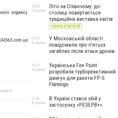
Літо на Співочому: до
15:00
5 серпня
столиці повертається
ьного кодексу
традиційна виставка квітів
НОВИНИ КОМПАНІЙ
У Московській області
17:47
 04563.com.ua
4 серпня
повідомили про п’ятьох
загиблих після атаки дронів
Українська Fire Point
16:13
4 серпня
розробила турбореактивний
двигун для ракети FP-5
Flamingo
 оцінити
В Україні стався збій у
12:46
4 серпня
застосунку «РЕЗЕРВ+»