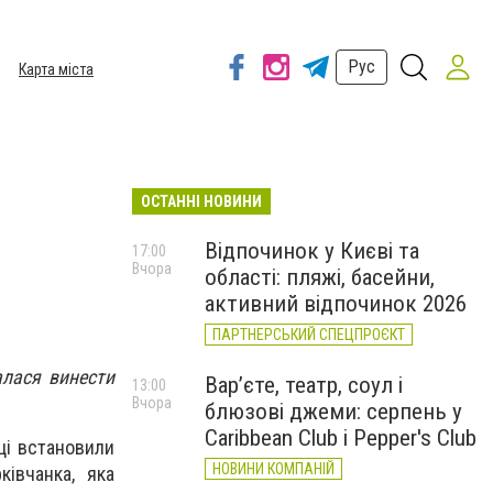
Рус
Карта міста
ОСТАННІ НОВИНИ
Відпочинок у Києві та
17:00
Вчора
області: пляжі, басейни,
активний відпочинок 2026
ПАРТНЕРСЬКИЙ СПЕЦПРОЄКТ
алася винести
Вар’єте, театр, соул і
13:00
Вчора
блюзові джеми: серпень у
Caribbean Club і Pepper's Club
ці встановили
НОВИНИ КОМПАНІЙ
ківчанка, яка