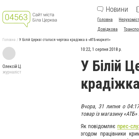
Новини
Головна
Нерухоміс
Довідкова
Транспо
Головна
У Білій Церкві сталася чергова крадіжка в «АТБ-маркеті»
10:22, 1 серпня 2018 р.
У Білій Ц
Олексій Ц.
журналіст
крадіжка
Вчора, 31 липня о 04:1
товар із магазину «АТБ» 
Як повідомляє
прес-слу
згодом працівники крим