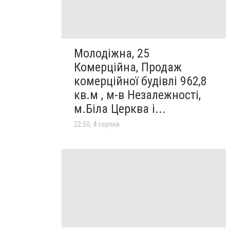
Молодіжна, 25
Комерційна, Продаж
комерційної будівлі 962,8
кв.м , м-в Незалежності,
м.Біла Церква і...
22:50, 4 серпня