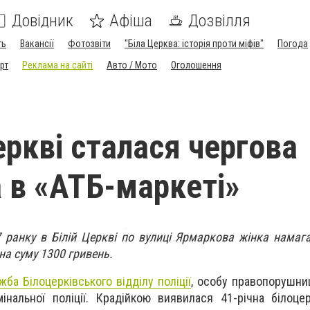
Довідник
Афіша
Дозвілля
ть
Вакансії
Фотозвіти
"Біла Церква: історія проти міфів"
Погода
рт
Реклама на сайті
Авто / Мото
Оголошення
еркві сталася чергова
 в «АТБ-маркеті»
7 ранку в Білій Церкві по вулиці Ярмаркова жінка намаг
на суму 1300 гривень.
жба Білоцерківського відділу поліції
, особу правопорушни
інальної поліції. Крадійкою виявилася 41-річна білоцер