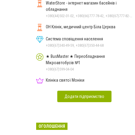
WaterStore - інтернет магазин басейнів і
обладнання
+380(44)502-01-02, +380(66)777-78-42, +380(67)777-82-19, +380(67)890-80-80, +380(73)890-80-80, +380(44)502-01-03
ОН Клінік, медичний центр Біла Церква
Система сповіщення населення
+380(67)340-49-59, +380(67)350-44-68
★ BusMaster ★ Переобладнання
Мікроавтобусів №1
+380(67)599-04-04
Клініка святої Моніки
Додати підприємство
ОГОЛОШЕННЯ