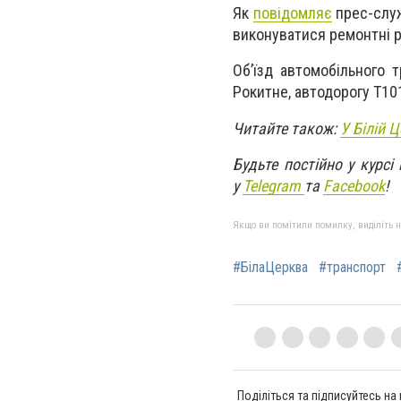
Як
повідомляє
прес-служ
виконуватися ремонтні ро
Об’їзд автомобільного 
Рокитне, автодорогу Т10
Читайте також:
У Білій 
Будьте постійно у курсі
у
Telegram
та
Facebook
!
Якщо ви помітили помилку, виділіть нео
#БілаЦерква
#транспорт
Поділіться та підписуйтесь на