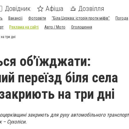
Довідник
Афіша
Дозвілля
ть
Вакансії
Фотозвіти
"Біла Церква: історія проти міфів"
Погода
рт
Реклама на сайті
Авто / Мото
Оголошення
на три дні
ся об'їжджати:
ий переїзд біля села
 закриють на три дні
лоцерківщині закриють для руху автомобільного транспорт
к – Сухоліси.