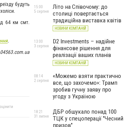
ереїзду будуть
Літо на Співочому: до
15:00
холіси.
5 серпня
столиці повертається
традиційна виставка квітів
зд 64 км смт.
НОВИНИ КОМПАНІЙ
ення
.
D2 Investments – надійне
13:00
3 серпня
фінансове рішення для
 04563.com.ua
реалізації ваших планів
НОВИНИ КОМПАНІЙ
«Можемо взяти практично
08:14
2 серпня
все, що захочемо»: Трамп
зробив гучну заяву про
угоду з Україною
 оцінити
ДБР обшукало понад 100
18:21
31 липня
ТЦК у спецоперації "Чесний
призов"