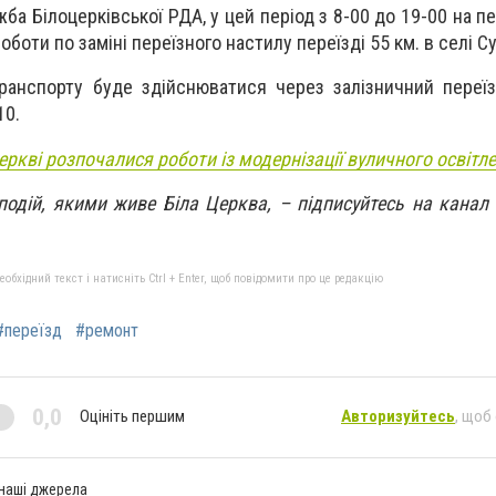
ба Білоцерківської РДА, у цей період з 8-00 до 19-00 на п
боти по заміні переїзного настилу переїзді 55 км. в селі Су
транспорту буде здійснюватися через залізничний переї
10.
Церкві розпочалися роботи із модернізації вуличного освітл
 подій, якими живе Біла Церква, – підписуйтесь на канал
бхідний текст і натисніть Ctrl + Enter, щоб повідомити про це редакцію
#переїзд
#ремонт
0,0
Оцініть першим
Авторизуйтесь
, щоб
 наші джерела