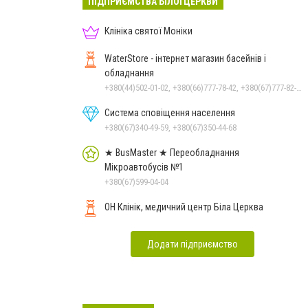
ПІДПРИЄМСТВА БІЛОЇ ЦЕРКВИ
Клініка святої Моніки
WaterStore - інтернет магазин басейнів і
обладнання
+380(44)502-01-02, +380(66)777-78-42, +380(67)777-82-19, +380(67)890-80-80, +380(73)890-80-80, +380(44)502-01-03
Система сповіщення населення
+380(67)340-49-59, +380(67)350-44-68
★ BusMaster ★ Переобладнання
Мікроавтобусів №1
+380(67)599-04-04
ОН Клінік, медичний центр Біла Церква
Додати підприємство