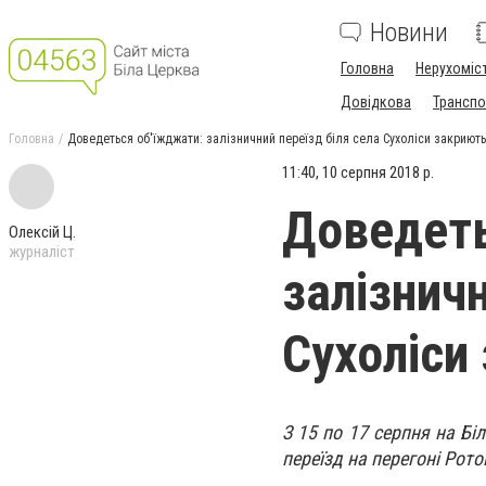
Новини
Головна
Нерухоміс
Довідкова
Транспо
Головна
Доведеться об'їжджати: залізничний переїзд біля села Сухоліси закриють 
11:40, 10 серпня 2018 р.
Доведеть
Олексій Ц.
журналіст
залізничн
Сухоліси
З 15 по 17 серпня на Бі
переїзд на перегоні Рото