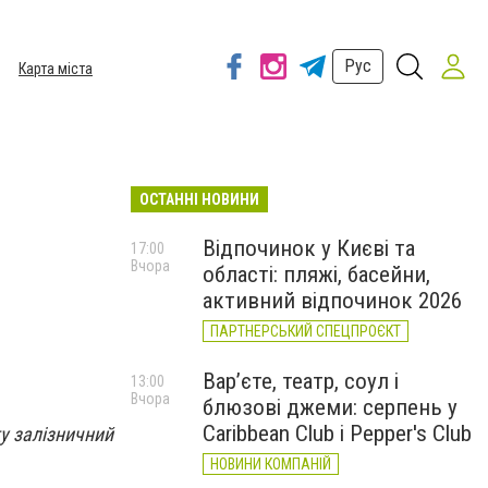
Рус
Карта міста
ОСТАННІ НОВИНИ
Відпочинок у Києві та
17:00
Вчора
області: пляжі, басейни,
активний відпочинок 2026
ПАРТНЕРСЬКИЙ СПЕЦПРОЄКТ
Вар’єте, театр, соул і
13:00
Вчора
блюзові джеми: серпень у
Caribbean Club і Pepper's Club
у залізничний
НОВИНИ КОМПАНІЙ