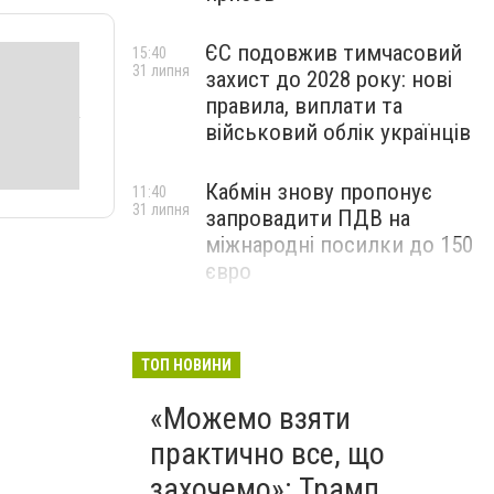
ЄС подовжив тимчасовий
15:40
31 липня
захист до 2028 року: нові
правила, виплати та
військовий облік українців
Кабмін знову пропонує
11:40
31 липня
запровадити ПДВ на
міжнародні посилки до 150
євро
ТОП НОВИНИ
«Можемо взяти
практично все, що
захочемо»: Трамп