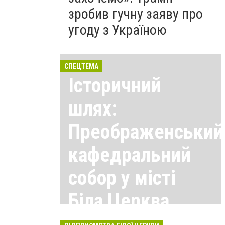
зробив гучну заяву про
угоду з Україною
СПЕЦТЕМА
Історичний
шлях:
Преображенський
кафедральний
собор у місті
Біла Церква
Всі матеріали тут