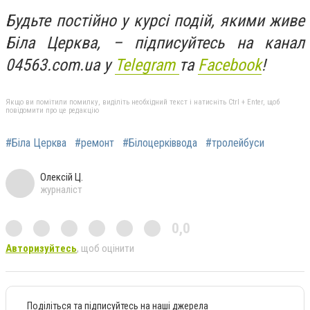
Будьте постійно у курсі подій, якими живе
Біла Церква, – підписуйтесь на канал
04563.com.ua у
Telegram
та
Facebook
!
Якщо ви помітили помилку, виділіть необхідний текст і натисніть Ctrl + Enter, щоб
повідомити про це редакцію
#Біла Церква
#ремонт
#Білоцерківвода
#тролейбуси
Олексій Ц.
журналіст
0,0
Авторизуйтесь
, щоб оцінити
Поділіться та підписуйтесь на наші джерела