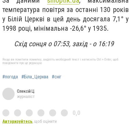
За даними
sinoptik.ua
, максимальна
температура повітря за останні 130 років
у Білій Церкві в цей день досягала 7,1° у
1998 році, мінімальна
-26,6° у 1935.
Схід сонця о 07:53, захід - о 16:19
Якщо ви помітили помилку, виділіть необхідний текст і натисніть Ctrl + Enter, щоб
повідомити про це редакцію
#погода
#Біла_Церква
#сніг
Олексій Ц.
журналіст
0,0
Авторизуйтесь
, щоб оцінити