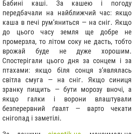
Бабині каші. За кашею і погоду
передбачали на найближчий час: якщо
каша в печі рум’яниться — на сніг. Якщо
до цього часу земля ще добре не
промерзла, то літом соку не дасть, тобто
врожай буде не дуже хорошим.
Спостерігали цього дня за сонцем і за
птахами: якщо біля сонця з’являлась
світла смуга — на сніг. Якщо синиця
зранку пищить — бути морозу вночі, а
якщо галки і ворони влаштували
безперервний ґвалт — варто чекати
снігопад і заметілі.