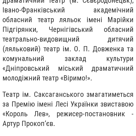
драматичний театр (м. Сєвєродонецьк),
Івано-Франківський академічний
обласний театр ляльок імені Марійки
Підгірянки, Чернігівський обласний
театрально-видовищний дитячий
(ляльковий) театр ім. О. П. Довженка та
комунальний заклад культури
«Дніпровський міський драматичний
молодіжний театр «Віримо!».
Театр ім. Саксаганського змагатиметься
за
Премію імені Лесі Українки звиставою
«Король Лев»
, режисер-постановник -
Артур
Прокоп’єв
.