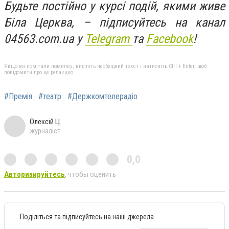
Будьте постійно у курсі подій, якими живе
Біла Церква, – підписуйтесь на канал
04563.com.ua у
Telegram
та
Facebook
!
Якщо ви помітили помилку, виділіть необхідний текст і натисніть Ctrl + Enter, щоб
повідомити про це редакцію
#Премія
#театр
#Держкомтелерадіо
Олексій Ц.
журналіст
0,0
Авторизируйтесь
, чтобы оценить
Поділіться та підписуйтесь на наші джерела