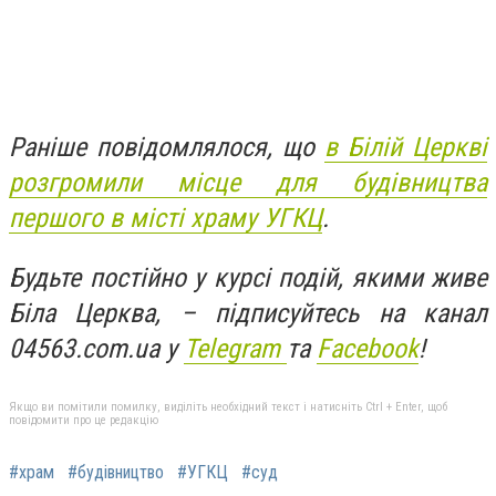
Раніше повідомлялося, що
в Білій Церкві
розгромили місце для будівництва
першого в місті храму УГКЦ
.
Будьте постійно у курсі подій, якими живе
Біла Церква, – підписуйтесь на канал
04563.com.ua у
Telegram
та
Facebo
ok
!
Якщо ви помітили помилку, виділіть необхідний текст і натисніть Ctrl + Enter, щоб
повідомити про це редакцію
#храм
#будівництво
#УГКЦ
#суд