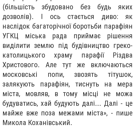
(більшість збудовано без будь яких
дозволів). І ось стається диво: як
наслідок багаторічної боротьби парафіян
УГКЦ міська рада приймає рішення
виділити землю під будівництво греко-
католицького храму парафії Різдва
Христового. Але тут же включаються
московські попи, звозять тітушок,
залякують парафіян, тиснуть на мера
міста, мовляв, в тому місці не можа
будуватись, хай будують далі... Далі - це
майже вже поза межами міста», - пише
Микола Коханівський.