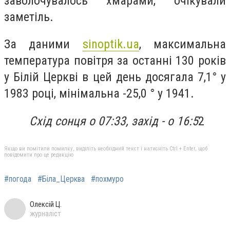
заволочувалось хмарами, очікували
заметіль.
За даними
sinoptik.ua
, максимальна
температура повітря за останні 130 років
у Білій Церкві в цей день досягала 7,1° у
1983 році, мінімальна -25,0 ° у 1941.
Схід сонця о 07:33, захід - о 16:5
2
Якщо ви помітили помилку, виділіть необхідний текст і натисніть Ctrl + Enter, щоб
повідомити про це редакцію
#погода
#Біла_Церква
#похмуро
Олексій Ц.
журналіст