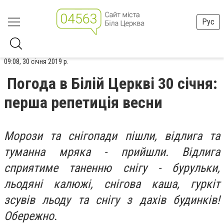
Рус
09:08, 30 січня 2019 р.
Погода в Білій Церкві 30 січня:
перша репетиція весни
Морози та снігопади пішли, відлига та
туманна мряка - прийшли. Відлига
сприятиме таненню снігу - бурульки,
льодяні калюжі, снігова каша, гуркіт
зсувів льоду та снігу з дахів будинків!
Обережно.