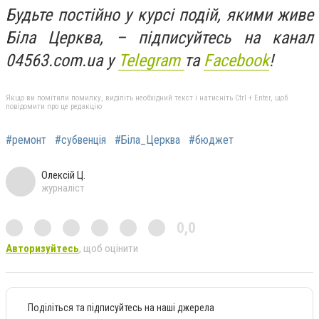
Будьте постійно у курсі подій, якими живе
Біла Церква, – підписуйтесь на канал
04563.com.ua у
Telegram
та
Facebook
!
Якщо ви помітили помилку, виділіть необхідний текст і натисніть Ctrl + Enter, щоб
повідомити про це редакцію
#ремонт
#субвенція
#Біла_Церква
#бюджет
Олексій Ц.
журналіст
0,0
Авторизуйтесь
, щоб оцінити
Поділіться та підписуйтесь на наші джерела