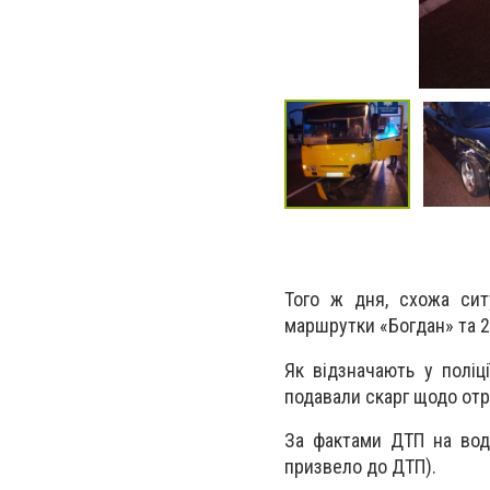
Того ж дня, схожа сит
маршрутки «Богдан» та 23
Як відзначають у поліц
подавали скарг щодо от
За фактами ДТП на вод
призвело до ДТП).