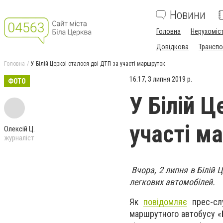
Новини
Головна
Нерухоміс
Довідкова
Транспо
Головна
У Білій Церкві сталося дві ДТП за участі маршруток
16:17, 3 липня 2019 р.
ФОТО
У Білій Ц
участі м
Олексій Ц.
журналіст
Вчора, 2 липня в Білій 
легкових автомобілей.
Як
повідомляє
прес-слу
маршрутного автобусу «Б