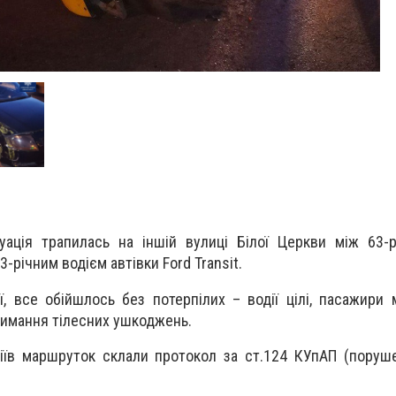
уація трапилась на іншій вулиці Білої Церкви між 63-
-річним водієм автівки Ford Transit.
ії, все обійшлось без потерпілих – водії цілі, пасажири
римання тілесних ушкоджень.
іїв маршруток склали протокол за ст.124 КУпАП (поруш