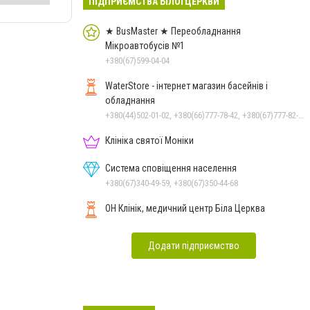
ПІДПРИЄМСТВА БІЛОЇ ЦЕРКВИ
★ BusMaster ★ Переобладнання
Мікроавтобусів №1
+380(67)599-04-04
WaterStore - інтернет магазин басейнів і
обладнання
+380(44)502-01-02, +380(66)777-78-42, +380(67)777-82-19, +380(67)890-80-80, +380(73)890-80-80, +380(44)502-01-03
Клініка святої Моніки
Система сповіщення населення
+380(67)340-49-59, +380(67)350-44-68
ОН Клінік, медичний центр Біла Церква
Додати підприємство