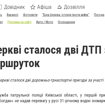
Довідник
Афіша
Дозвілля
ть
Вакансії
Фотозвіти
"Біла Церква: історія проти міфів"
Погода
рт
Реклама на сайті
Авто / Мото
Оголошення
еркві сталося дві ДТП 
аршруток
Церкві сталося дві дорожньо-трнаспортні пригоди за участ
жба патрульної поліції Київської області, у першій при
огдан» не надав перевагу у русі 31-річному водію іномарк