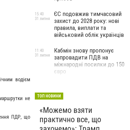
ЄС подовжив тимчасовий
15:40
31 липня
захист до 2028 року: нові
правила, виплати та
військовий облік українців
Кабмін знову пропонує
11:40
31 липня
запровадити ПДВ на
міжнародні посилки до 150
євро
річним водієм
ТОП НОВИНИ
 маршрутки не
«Можемо взяти
ення ПДР, що
практично все, що
захочемо»: Трамп