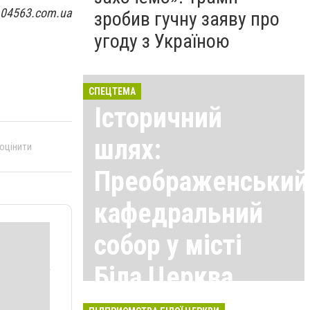
 04563.com.ua
зробив гучну заяву про
угоду з Україною
СПЕЦТЕМА
Історичний
шлях:
 оцінити
Преображенський
кафедральний
собор у місті
Біла Церква
Всі матеріали тут