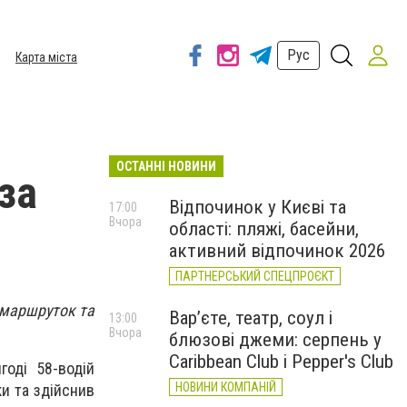
Рус
Карта міста
ОСТАННІ НОВИНИ
за
Відпочинок у Києві та
17:00
Вчора
області: пляжі, басейни,
активний відпочинок 2026
ПАРТНЕРСЬКИЙ СПЕЦПРОЄКТ
і маршруток та
Вар’єте, театр, соул і
13:00
Вчора
блюзові джеми: серпень у
Caribbean Club і Pepper's Club
годі 58-водій
НОВИНИ КОМПАНІЙ
и та здійснив