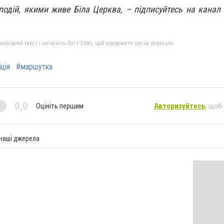
 подій, якими живе Біла Церква, – підписуйтесь на канал
бхідний текст і натисніть Ctrl + Enter, щоб повідомити про це редакцію
іція
#маршутка
0,0
Оцініть першим
Авторизуйтесь
, щоб
 наші джерела