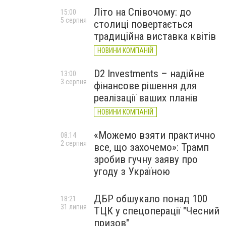
Літо на Співочому: до
15:00
5 серпня
столиці повертається
традиційна виставка квітів
НОВИНИ КОМПАНІЙ
D2 Investments – надійне
13:00
3 серпня
фінансове рішення для
реалізації ваших планів
НОВИНИ КОМПАНІЙ
«Можемо взяти практично
08:14
2 серпня
все, що захочемо»: Трамп
зробив гучну заяву про
угоду з Україною
ДБР обшукало понад 100
18:21
31 липня
ТЦК у спецоперації "Чесний
призов"