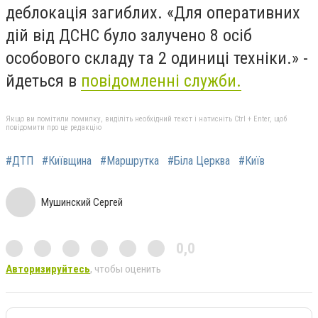
деблокація загиблих. «Для оперативних
дій від ДСНС було залучено 8 осіб
особового складу та 2 одиниці техніки.» -
йдеться в
повідомленні служби.
Якщо ви помітили помилку, виділіть необхідний текст і натисніть Ctrl + Enter, щоб
повідомити про це редакцію
#ДТП
#Київщина
#Маршрутка
#Біла Церква
#Київ
Мушинский Сергей
0,0
Авторизируйтесь
, чтобы оценить