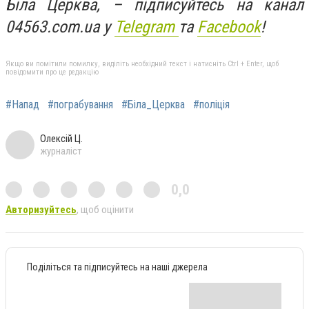
Біла Церква, – підписуйтесь на канал
04563.com.ua у
Telegram
та
Facebook
!
Якщо ви помітили помилку, виділіть необхідний текст і натисніть Ctrl + Enter, щоб
повідомити про це редакцію
#Напад
#пограбування
#Біла_Церква
#поліція
Олексій Ц.
журналіст
0,0
Авторизуйтесь
, щоб оцінити
Поділіться та підписуйтесь на наші джерела