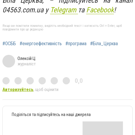
Біла Церква, – підписуйтесь на канал
04563.com.ua у
Telegram
та
Facebook
!
Якщо ви помітили помилку, виділіть необхідний текст і натисніть Ctrl + Enter, щоб
повідомити про це редакцію
#ОСББ
#енергоефективність
#програма
#Біла_Церква
Олексій Ц.
журналіст
0,0
Авторизуйтесь
, щоб оцінити
Поділіться та підписуйтесь на наші джерела