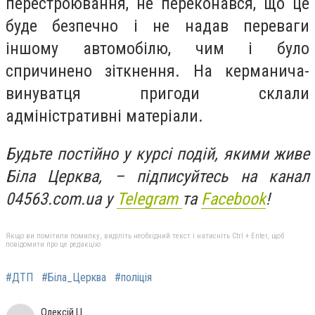
перестроювання, не переконався, що це
буде безпечно і не надав переваги
іншому автомобілю, чим і було
спричинено зіткнення. На керманича-
винуватця пригоди склали
адміністративні матеріали.
Будьте постійно у курсі подій, якими живе
Біла Церква, – підписуйтесь на канал
04563.com.ua у
Telegram
та
Facebook
!
Якщо ви помітили помилку, виділіть необхідний текст і натисніть Ctrl + Enter, щоб
повідомити про це редакцію
#ДТП
#Біла_Церква
#поліція
Олексій Ц.