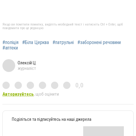
Якщо ви помітили помилку, виділіть необхідний текст і натисніть Ctrl + Enter, щоб
повідомити про це редакцію
#поліція
#Біла Церква
#патрульні
#заборонені речовини
#аптеки
Олексій Ц.
журналіст
0,0
Авторизуйтесь
, щоб оцінити
Поділіться та підписуйтесь на наші джерела