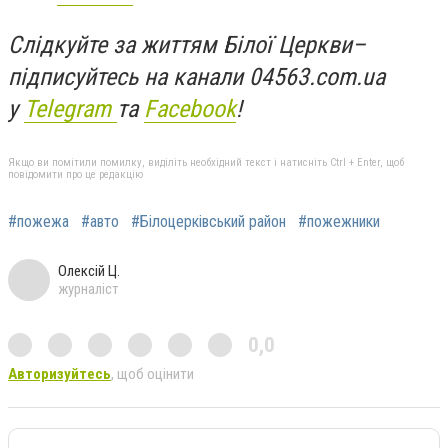
Слідкуйте за життям Білої Церкви
–
підписуйтесь на канали 04563.com.ua
у
Telegram
та
Facebook
!
Якщо ви помітили помилку, виділіть необхідний текст і натисніть Ctrl + Enter, щоб
повідомити про це редакцію
#пожежа
#авто
#Білоцерківський район
#пожежники
Олексій Ц.
журналіст
0,0
Авторизуйтесь
, щоб оцінити