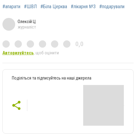
#апарати
#ШВЛ
#Біла Церква
#лікарня №3
#подарували
Олексій Ц.
журналіст
0,0
Авторизуйтесь
, щоб оцінити
Поділіться та підписуйтесь на наші джерела