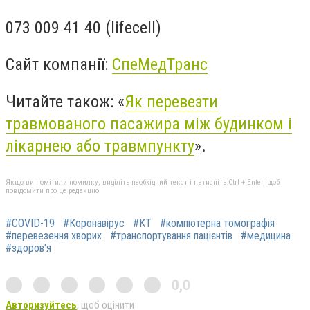
073 009 41 40 (lifecell)
Сайт компанії:
СпеМедТранс
Читайте також: «
Як перевезти
травмованого пасажира між будинком і
лікарнею або травмпункту
».
Якщо ви помітили помилку, виділіть необхідний текст і натисніть Ctrl + Enter, щоб
повідомити про це редакцію
#COVID-19
#Коронавірус
#КТ
#компютерна томографія
#перевезення хворих
#транспортування пацієнтів
#медицина
#здоров'я
0,0
Авторизуйтесь
, щоб оцінити