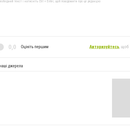
бхідний текст і натисніть Ctrl + Enter, щоб повідомити про це редакцію
0,0
Оцініть першим
Авторизуйтесь
, щоб
 наші джерела