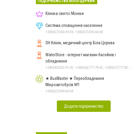
ПІДПРИЄМСТВА БІЛОЇ ЦЕРКВИ
Клініка святої Моніки
Система сповіщення населення
+380(67)340-49-59, +380(67)350-44-68
ОН Клінік, медичний центр Біла Церква
WaterStore - інтернет магазин басейнів і
обладнання
+380(44)502-01-02, +380(66)777-78-42, +380(67)777-82-19, +380(67)890-80-80, +380(73)890-80-80, +380(44)502-01-03
★ BusMaster ★ Переобладнання
Мікроавтобусів №1
+380(67)599-04-04
Додати підприємство