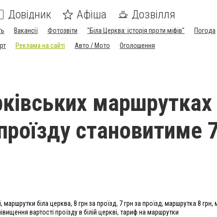
Довідник
Афіша
Дозвілля
ть
Вакансії
Фотозвіти
"Біла Церква: історія проти міфів"
Погода
рт
Реклама на сайті
Авто / Мото
Оголошення
рківських маршрутках
 проїзду становитиме 7
і, маршрутки біла церква, 8 грн за проїзд, 7 грн за проїзд, маршрутка 8 грн,
півищення вартості проїзду в білій церкві, тариф на маршрутки