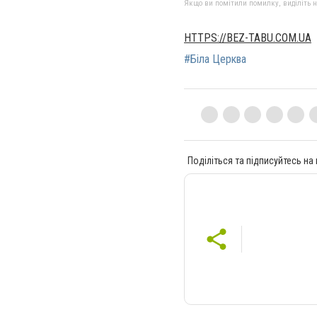
Якщо ви помітили помилку, виділіть нео
HTTPS://BEZ-TABU.COM.UA
#Біла Церква
Поділіться та підписуйтесь на