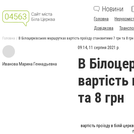
Новини
Головна
Нерухоміс
Довідкова
Транспо
Головна
В Білоцерківських маршрутках вартість проїзду становитиме 7 грн та 8 грн
09:14, 11 серпня 2021 р.
В Білоце
Иванова Марина Геннадьевна
вартість
та 8 грн
вартість проїзду в білій церкв