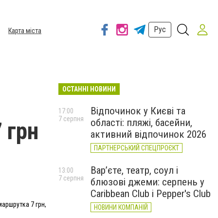
Рус
Карта міста
ОСТАННІ НОВИНИ
Відпочинок у Києві та
17:00
7 серпня
області: пляжі, басейни,
 грн
активний відпочинок 2026
ПАРТНЕРСЬКИЙ СПЕЦПРОЄКТ
Вар’єте, театр, соул і
13:00
7 серпня
блюзові джеми: серпень у
Caribbean Club і Pepper's Club
 маршрутка 7 грн,
НОВИНИ КОМПАНІЙ