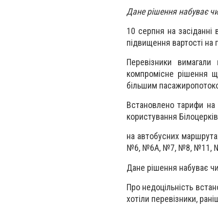
Дане рішення набуває чи
10 серпня на засіданні 
підвищення вартості на 
Перевізники вимагали 
компромісне рішення щ
більшим пасажиропотоком
Встановлено тарифи на 
користування Білоцерківс
на автобусних маршрутах
№6, №6А, №7, №8, №11, №
Дане рішення набуває чи
Про недоцільність встано
хотіли перевізники, ран