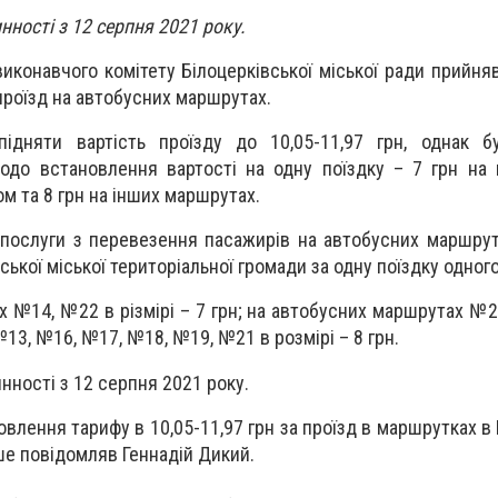
нності з 12 серпня 2021 року.
виконавчого комітету Білоцерківської міської ради прийня
проїзд на автобусних маршрутах.
підняти вартість проїзду до 10,05-11,97 грн, однак б
одо встановлення вартості на одну поїздку – 7 грн на
 та 8 грн на інших маршрутах.
послуги з перевезення пасажирів на автобусних маршрут
ької міської територіальної громади за одну поїздку одног
 №14, №22 в різмірі – 7 грн; на автобусних маршрутах №2
13, №16, №17, №18, №19, №21 в розмірі – 8 грн.
нності з 12 серпня 2021 року.
влення тарифу в 10,05-11,97 грн за проїзд в маршрутках в Б
іше повідомляв Геннадій Дикий.