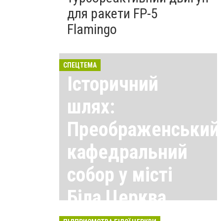
для ракети FP-5
Flamingo
СПЕЦТЕМА
Історичний
шлях:
Преображенський
кафедральний
собор у місті
Біла Церква
Всі матеріали тут