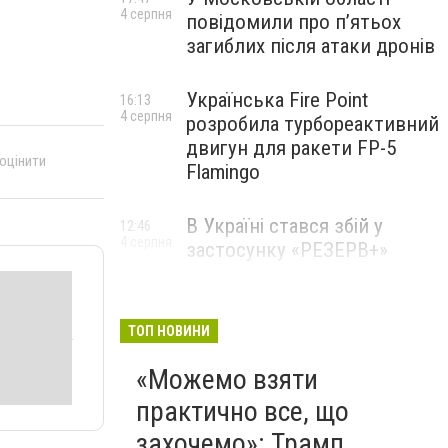
4 серпня
повідомили про п’ятьох
загиблих після атаки дронів
Українська Fire Point
16:13
4 серпня
розробила турбореактивний
двигун для ракети FP-5
 оцінити
Flamingo
В Україні стався збій у
12:46
4 серпня
застосунку «РЕЗЕРВ+»
ТОП НОВИНИ
«Можемо взяти
практично все, що
захочемо»: Трамп