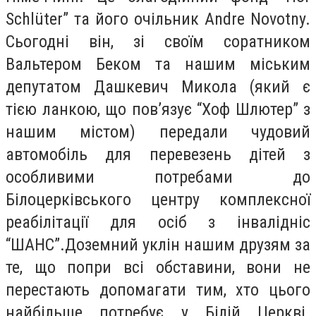
Schlüter” та його очільник Andre Novotny.
Сьогодні він, зі своїм соратником
Вальтером Беком та нашим міським
депутатом Дашкевич Микола (який є
тією ланкою, що пов’язує “Хоф Шлютер” з
нашим містом) передали чудовий
автомобіль для перевезень дітей з
особливими потребами до
Білоцерківського центру комплексної
реабілітації для осіб з інвалідніс
“ШАНС”.Доземний уклін нашим друзям за
те, що попри всі обставини, вони не
перестають допомагати тим, хто цього
найбільше потребує у Білій Церкві.