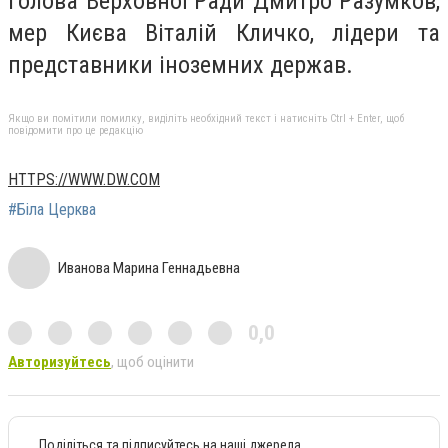
голова Верховної Ради Дмитро Разумков,
мер Києва Віталій Кличко, лідери та
представники іноземних держав.
Якщо ви помітили помилку, виділіть необхідний текст і натисніть Ctrl + Enter, щоб
повідомити про це редакцію
HTTPS://WWW.DW.COM
#Біла Церква
Иванова Марина Геннадьевна
0,0
Авторизуйтесь
, щоб оцінити
Поділіться та підписуйтесь на наші джерела