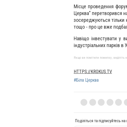
Місце проведення форуму
Церква" перетворився на
зосереджуються тільки н
тощо - про це вже подбал
Навіщо інвестувати у в
індустріальних парків в У
Якщо ви помітили помилку, виділіть нео
HTTPS://KROKUS.TV
#Біла Церква
Поділіться та підписуйтесь на