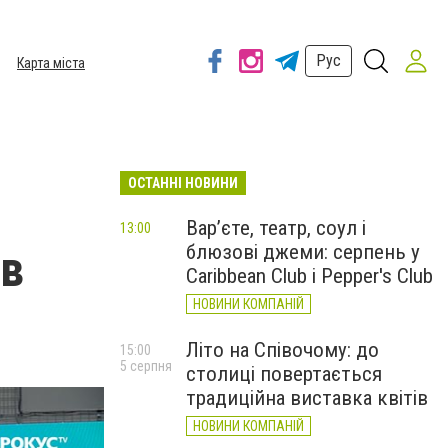
Рус
Карта міста
ОСТАННІ НОВИНИ
Вар’єте, театр, соул і
13:00
блюзові джеми: серпень у
 в
Caribbean Club і Pepper's Club
НОВИНИ КОМПАНІЙ
Літо на Співочому: до
15:00
5 серпня
столиці повертається
традиційна виставка квітів
НОВИНИ КОМПАНІЙ