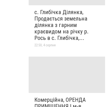
с. Глибічка Ділянка,
Продається земельна
ділянка з гарним
краєвидом на річку р.
Рось в с. Глибічка,...
22:50, 4 серпня
Комерційна, ОРЕНДА
ПРИМІЩЕННЯ | м-в