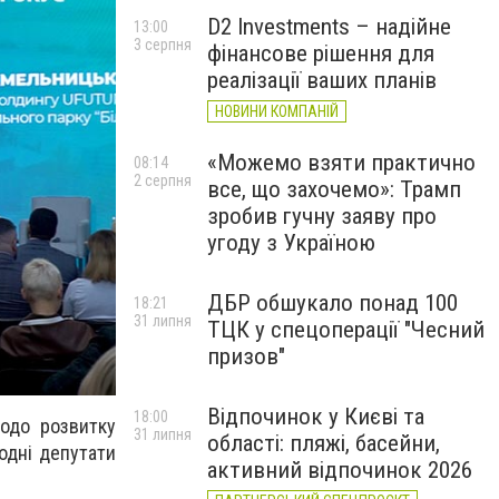
D2 Investments – надійне
13:00
3 серпня
фінансове рішення для
реалізації ваших планів
НОВИНИ КОМПАНІЙ
«Можемо взяти практично
08:14
2 серпня
все, що захочемо»: Трамп
зробив гучну заяву про
угоду з Україною
ДБР обшукало понад 100
18:21
31 липня
ТЦК у спецоперації "Чесний
призов"
Відпочинок у Києві та
18:00
одо розвитку
31 липня
області: пляжі, басейни,
родні депутати
активний відпочинок 2026