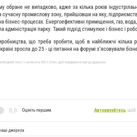
 обране не випадково, адже за кілька років індустрілаьн
 сучасну промислову зону, прийшовши на яку, підприємств
а бізнес-процесах. Енергоефективні приміщення, газ, вода,
а адміністрація парку. Такий підхід стимулює і бізнес і робо
иробництва, що треба зробити, щоб в найближчі кілька ро
країні зросла до 25 - ці питання на форумі з'ясовували бізн
бхідний текст і натисніть Ctrl + Enter, щоб повідомити про це редакцію
0,0
Оцініть першим
Авторизуйтесь
, щоб
 наші джерела