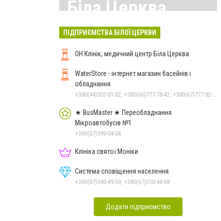
Біла Церква
Всі матеріали тут
ПІДПРИЄМСТВА БІЛОЇ ЦЕРКВИ
ОН Клінік, медичний центр Біла Церква
WaterStore - інтернет магазин басейнів і
обладнання
+380(44)502-01-02, +380(66)777-78-42, +380(67)777-82-19, +380(67)890-80-80, +380(73)890-80-80, +380(44)502-01-03
★ BusMaster ★ Переобладнання
Мікроавтобусів №1
+380(67)599-04-04
Клініка святої Моніки
Система сповіщення населення
+380(67)340-49-59, +380(67)350-44-68
Додати підприємство