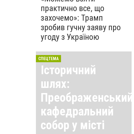
практично все, що
захочемо»: Трамп
зробив гучну заяву про
угоду з Україною
СПЕЦТЕМА
Історичний
шлях:
Преображенський
кафедральний
собор у місті