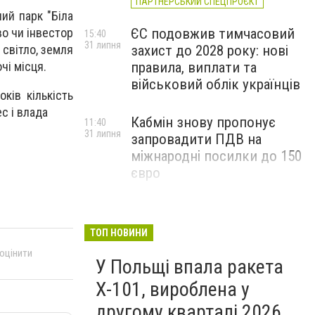
ПАРТНЕРСЬКИЙ СПЕЦПРОЄКТ
ий парк "Біла
ЄС подовжив тимчасовий
о чи інвестор
15:40
31 липня
захист до 2028 року: нові
 світло, земля
правила, виплати та
чі місця.
військовий облік українців
ків кількість
ес і влада
Кабмін знову пропонує
11:40
31 липня
запровадити ПДВ на
міжнародні посилки до 150
євро
ТОП НОВИНИ
 оцінити
У Польщі впала ракета
Х-101, вироблена у
другому кварталі 2026