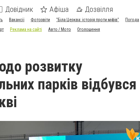
Довідник
Афіша
Дозвілля
ть
Вакансії
Фотозвіти
"Біла Церква: історія проти міфів"
Погода
рт
Реклама на сайті
Авто / Мото
Оголошення
одо розвитку
льних парків відбувся
кві