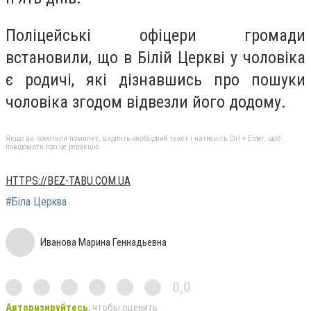
Поліцейські офіцери громади
встановили, що в Білій Церкві у чоловіка
є родичі, які дізнавшись про пошуки
чоловіка згодом відвезли його додому.
Якщо ви помітили помилку, виділіть необхідний текст і натисніть Ctrl + Enter, щоб
повідомити про це редакцію
HTTPS://BEZ-TABU.COM.UA
#Біла Церква
Иванова Марина Геннадьевна
0,0
Авторизируйтесь
, чтобы оценить