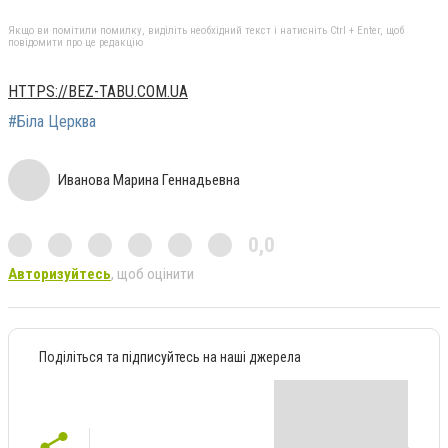
Якщо ви помітили помилку, виділіть необхідний текст і натисніть Ctrl + Enter, щоб
повідомити про це редакцію
HTTPS://BEZ-TABU.COM.UA
#Біла Церква
Иванова Марина Геннадьевна
0,0
Авторизуйтесь
, щоб оцінити
Поділіться та підписуйтесь на наші джерела