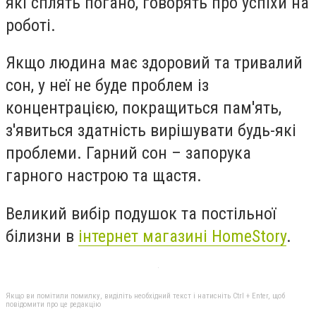
які сплять погано, говорять про успіхи на
роботі.
Якщо людина має здоровий та тривалий
сон, у неї не буде проблем із
концентрацією, покращиться пам'ять,
з'явиться здатність вирішувати будь-які
проблеми. Гарний сон – запорука
гарного настрою та щастя.
Великий вибір подушок та постільної
білизни в
інтернет магазині HomeStory
.
Якщо ви помітили помилку, виділіть необхідний текст і натисніть Ctrl + Enter, щоб
повідомити про це редакцію