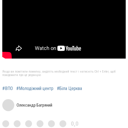
Якщо ви помітили помилку, виділіть необхідний текст і натисніть Ctrl + Enter, щоб
повідомити про це редакцію
#ВПО
#Молодіжний центр
#Біла Церква
Олександр Багряний
0,0