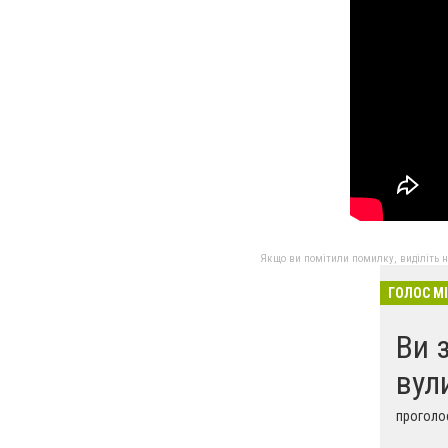
Якщо ви помітили помилку, виділіть нео
ГОЛОС М
Ви 
вул
проголос