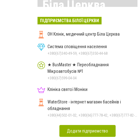
Біла Церква
Всі матеріали тут
ПІДПРИЄМСТВА БІЛОЇ ЦЕРКВИ
ОН Клінік, медичний центр Біла Церква
Система сповіщення населення
+380(67)340-49-59, +380(67)350-44-68
★ BusMaster ★ Переобладнання
Мікроавтобусів №1
+380(67)599-04-04
Клініка святої Моніки
WaterStore - інтернет магазин басейнів і
обладнання
+380(44)502-01-02, +380(66)777-78-42, +380(67)777-82-19, +380(67)890-80-80, +380(73)890-80-80, +380(44)502-01-03
Додати підприємство