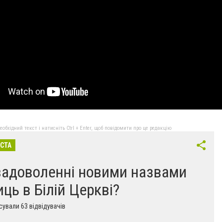
бхідний текст і натисніть Ctrl + Enter, щоб повідомити про це редакцію
ІСТА
задоволенні новими назвами
иць в Білій Церкві?
ували 63 відвідувачів