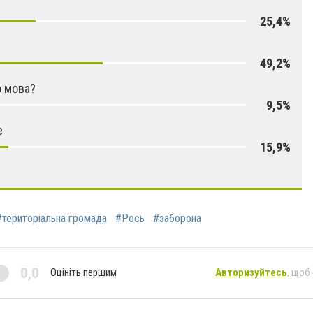
25,4%
49,2%
 мова?
9,5%
е
15,9%
#територіальна громада
#Рось
#заборона
0,0
Оцініть першим
Авторизуйтесь
, щоб