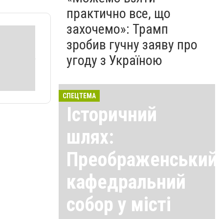
практично все, що
захочемо»: Трамп
зробив гучну заяву про
угоду з Україною
СПЕЦТЕМА
Історичний
шлях:
Преображенський
кафедральний
собор у місті