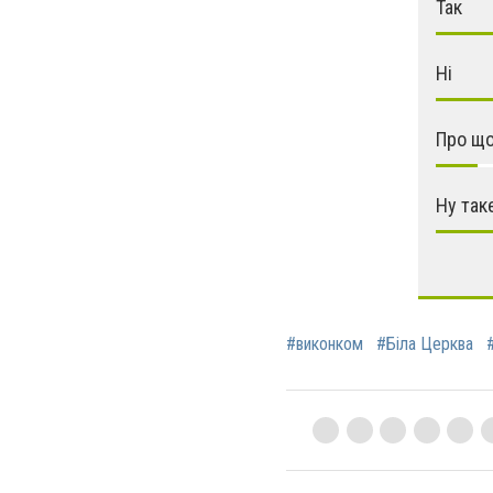
Так
Ні
Про що
Ну так
#виконком
#Біла Церква