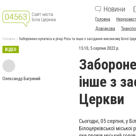
Новини
Головна
Нерухоміс
Довідкова
Транспо
Головна
Заборонено купатись в річці Рось та інше з засідання виконкому Білої Цер
15:10, 5 серпня 2022 р.
ВІДЕО
Забороне
інше з за
Олександр Багряний
Церкви
Сьогодні, 05 серпня, у Б
Білоцерківської міської 
яке провів міський голов