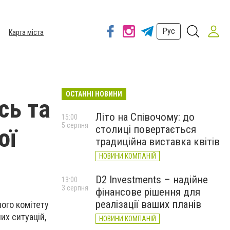
Рус
Карта міста
ОСТАННІ НОВИНИ
сь та
Літо на Співочому: до
15:00
5 серпня
столиці повертається
ої
традиційна виставка квітів
НОВИНИ КОМПАНІЙ
D2 Investments – надійне
13:00
3 серпня
фінансове рішення для
реалізації ваших планів
чого комітету
их ситуацій,
НОВИНИ КОМПАНІЙ