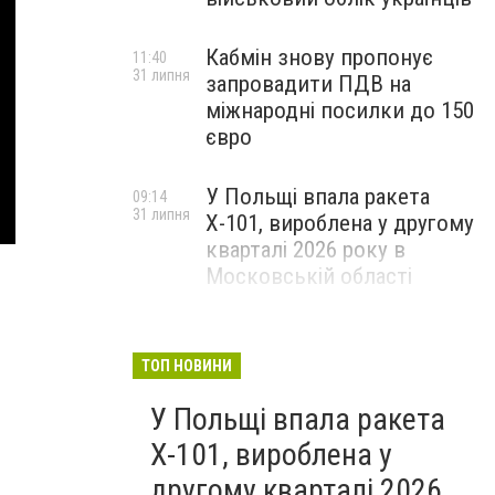
Кабмін знову пропонує
11:40
31 липня
запровадити ПДВ на
міжнародні посилки до 150
євро
У Польщі впала ракета
09:14
31 липня
Х-101, вироблена у другому
кварталі 2026 року в
Московській області
ТОП НОВИНИ
У Польщі впала ракета
Х-101, вироблена у
другому кварталі 2026