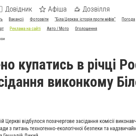
Довідник
Афіша
Дозвілля
ть
Вакансії
Фотозвіти
"Біла Церква: історія проти міфів"
Погода
рт
Реклама на сайті
Авто / Мото
Оголошення
кви
но купатись в річці Ро
сідання виконкому Біл
ілій Церкві відбулося позачергове засідання комісії виконав
ради з питань техногенно-екологічної безпеки та надзвичайн
а Геннадій Дикий.