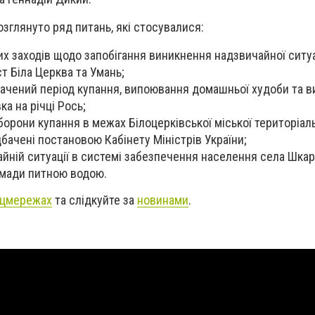
озглянуто ряд питань, які стосувалися:
х заходів щодо запобігання виникнення надзвичайної ситуа
т Біла Церква та Умань;
ачений період купання, випоювання домашньої худоби та в
ка на річці Рось;
борони купання в межах Білоцерківської міської територіал
дбачені постановою Кабінету Міністрів України;
айній ситуації в системі забезпечення населення села Шкар
омади питною водою.
цмережах
та слідкуйте за
новинами
.