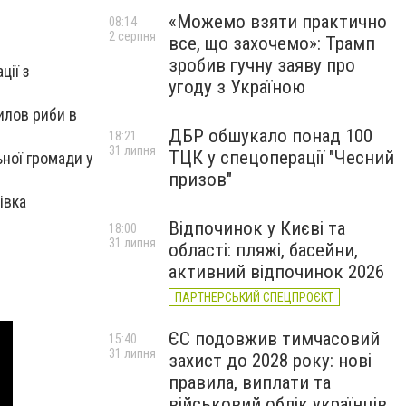
«Можемо взяти практично
08:14
2 серпня
все, що захочемо»: Трамп
зробив гучну заяву про
ції з
угоду з Україною
илов риби в
ДБР обшукало понад 100
18:21
31 липня
ТЦК у спецоперації "Чесний
ьної громади у
призов"
івка
Відпочинок у Києві та
18:00
31 липня
області: пляжі, басейни,
активний відпочинок 2026
ПАРТНЕРСЬКИЙ СПЕЦПРОЄКТ
ЄС подовжив тимчасовий
15:40
31 липня
захист до 2028 року: нові
правила, виплати та
військовий облік українців