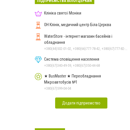
ПІДПРИЄМСТВА БІЛОЇ ЦЕРКВИ
Клініка святої Моніки
ОН Клінік, медичний центр Біла Церква
WaterStore - інтернет магазин басейнів і
обладнання
+380(44)502-01-02, +380(66)777-78-42, +380(67)777-82-19, +380(67)890-80-80, +380(73)890-80-80, +380(44)502-01-03
Система сповіщення населення
+380(67)340-49-59, +380(67)350-44-68
★ BusMaster ★ Переобладнання
Мікроавтобусів №1
+380(67)599-04-04
Додати підприємство