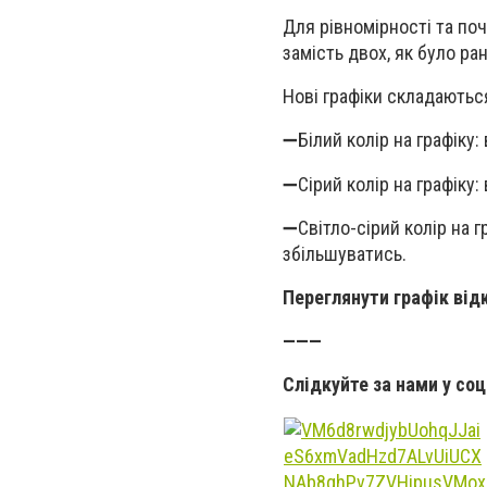
Для рівномірності та поч
замість двох, як було ра
Нові графіки складаються
➖Білий колір на графіку:
➖Сірий колір на графіку: 
➖Світло-сірий колір на 
збільшуватись.
Переглянути графік ві
———
Слідкуйте за нами у со