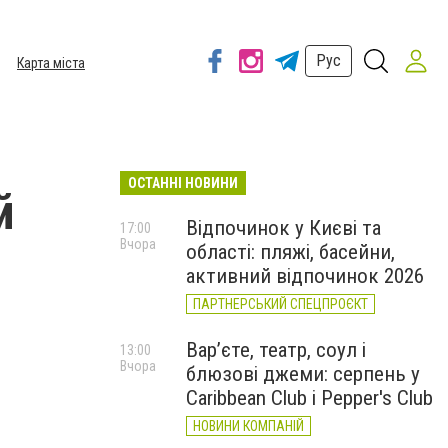
Рус
Карта міста
ОСТАННІ НОВИНИ
й
Відпочинок у Києві та
17:00
Вчора
області: пляжі, басейни,
активний відпочинок 2026
ПАРТНЕРСЬКИЙ СПЕЦПРОЄКТ
Вар’єте, театр, соул і
13:00
Вчора
блюзові джеми: серпень у
Caribbean Club і Pepper's Club
НОВИНИ КОМПАНІЙ