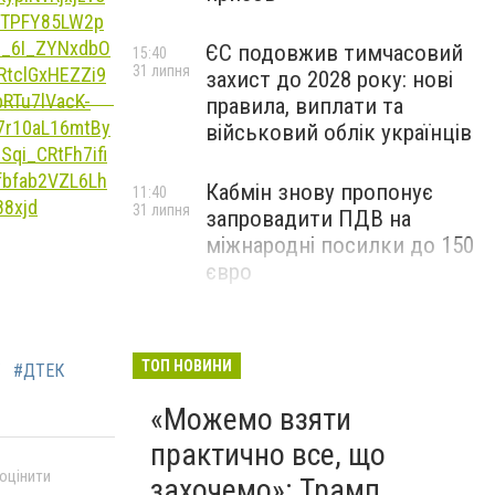
ЄС подовжив тимчасовий
15:40
31 липня
захист до 2028 року: нові
правила, виплати та
військовий облік українців
Кабмін знову пропонує
11:40
31 липня
запровадити ПДВ на
міжнародні посилки до 150
євро
ТОП НОВИНИ
#ДТЕК
«Можемо взяти
практично все, що
 оцінити
захочемо»: Трамп