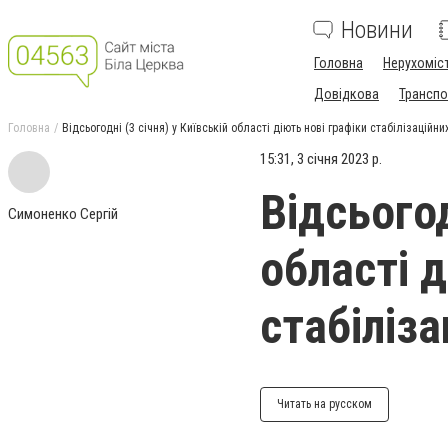
Новини
Головна
Нерухоміс
Довідкова
Транспо
Головна
Відсьогодні (3 січня) у Київській області діють нові графіки стабілізаційн
15:31, 3 січня 2023 р.
Відсьогод
Симоненко Сергій
області д
стабіліз
Читать на русском