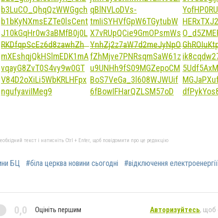
бхідний текст і натисніть Ctrl + Enter, щоб повідомити про це редакцію
ини БЦ
#біла церква новини сьогодні
#відключення електроенергії
0,0
Оцініть першим
Авторизуйтесь
, щоб