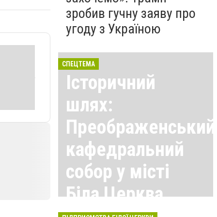
зробив гучну заяву про
угоду з Україною
СПЕЦТЕМА
Історичний
шлях:
Преображенський
кафедральний
собор у місті
Біла Церква
Всі матеріали тут