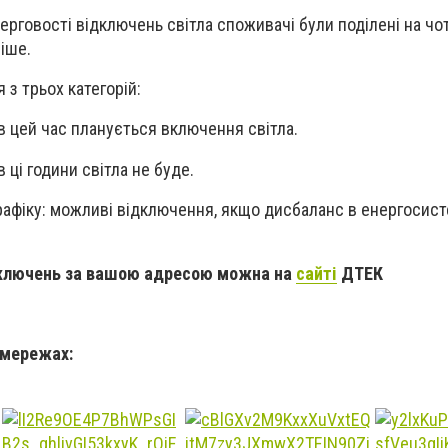
ерговості відключень світла споживачі були поділені на чо
ніше.
 з трьох категорій:
 в цей час планується включення світла.
в ці години світла не буде.
графіку: можливі відключення, якщо дисбаланс в енергосист
дключень за вашою адресою можна на
сайті
ДТЕК
цмережах: