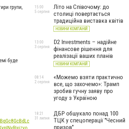
Літо на Співочому: до
тири групи,
15:00
5 серпня
столиці повертається
традиційна виставка квітів
НОВИНИ КОМПАНІЙ
D2 Investments – надійне
13:00
3 серпня
фінансове рішення для
реалізації ваших планів
емі буде
НОВИНИ КОМПАНІЙ
«Можемо взяти практично
08:14
2 серпня
все, що захочемо»: Трамп
зробив гучну заяву про
угоду з Україною
ДБР обшукало понад 100
18:21
31 липня
ТЦК у спецоперації "Чесний
призов"