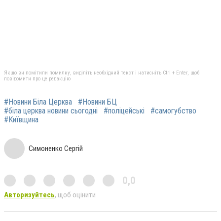
Якщо ви помітили помилку, виділіть необхідний текст і натисніть Ctrl + Enter, щоб
повідомити про це редакцію
#Новини Біла Церква
#Новини БЦ
#біла церква новини сьогодні
#поліцейські
#самогубство
#Київщина
Симоненко Сергій
0,0
Авторизуйтесь
, щоб оцінити