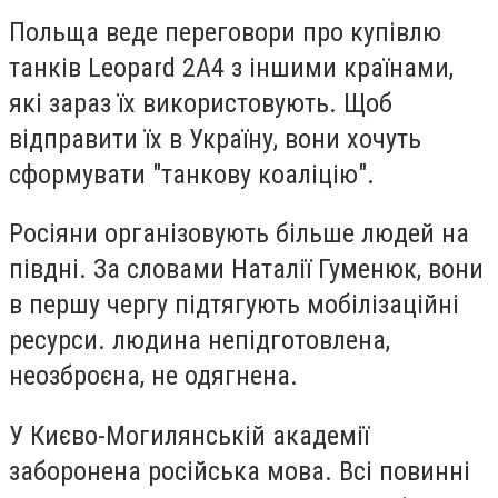
Польща веде переговори про купівлю
танків Leopard 2A4 з іншими країнами,
які зараз їх використовують. Щоб
відправити їх в Україну, вони хочуть
сформувати "танкову коаліцію".
Росіяни організовують більше людей на
півдні. За словами Наталії Гуменюк, вони
в першу чергу підтягують мобілізаційні
ресурси. людина непідготовлена,
неозброєна, не одягнена.
У Києво-Могилянській академії
заборонена російська мова. Всі повинні