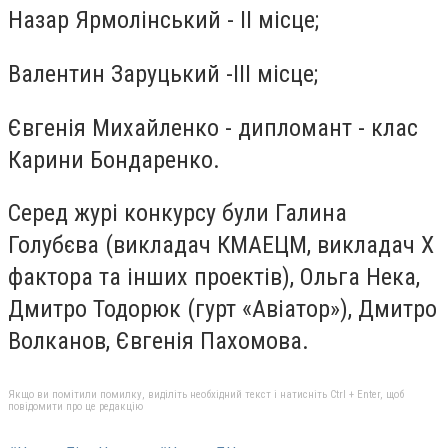
Назар Ярмолінський - ІІ місце;
Валентин Заруцький -ІІІ місце;
Євгенія Михайленко - дипломант - клас
Карини Бондаренко.
Серед журі конкурсу були Галина
Голубєва (викладач КМАЕЦМ, викладач Х
фактора та інших проектів), Ольга Нека,
Дмитро Тодорюк (гурт «Авіатор»), Дмитро
Волканов, Євгенія Пахомова.
Якщо ви помітили помилку, виділіть необхідний текст і натисніть Ctrl + Enter, щоб
повідомити про це редакцію