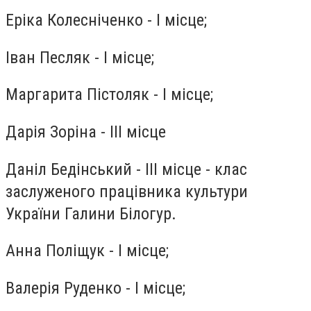
Еріка Колесніченко - І місце;
Іван Песляк - І місце;
Маргарита Пістоляк - І місце;
Дарія Зоріна - ІІІ місце
Даніл Бедінський - ІІІ місце - клас
заслуженого працівника культури
України Галини Білогур.
Анна Поліщук - І місце;
Валерія Руденко - І місце;