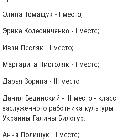
Элина Томащук - I место;
Эрика Колесниченко - I место;
Иван Песляк - I место;
Маргарита Пистоляк - I место;
Дарья Зорина - ІІІ место
Данил Бединский - ІІІ место - класс
заслуженного работника культуры
Украины Галины Билогур.
Анна Полищук - І место;