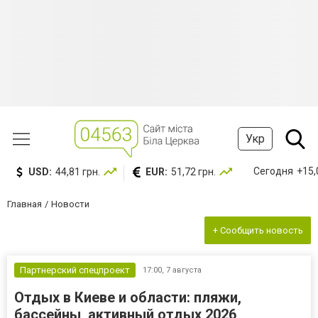
Укр
Сегодня
+15,0
USD:
44,81 грн.
EUR:
51,72 грн.
Главная
Новости
+ Сообщить новость
Партнерский спецпроект
17:00,
7 августа
Отдых в Киеве и области: пляжи,
бассейны, активный отдых 2026