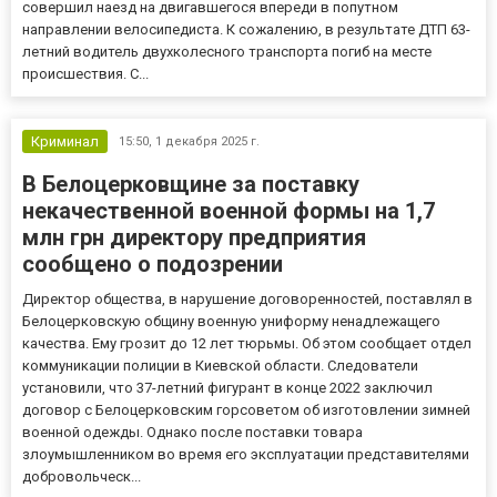
совершил наезд на двигавшегося впереди в попутном
какую погоду
направлении велосипедиста. К сожалению, в результате ДТП 63-
она
действительно
летний водитель двухколесного транспорта погиб на месте
удобна и
происшествия. С...
почему
модели FCT
DESIGN ценят
военные, и
Криминал
15:50,
1 декабря 2025 г.
В Белоцерковщине за поставку
некачественной военной формы на 1,7
млн ​​грн директору предприятия
сообщено о подозрении
Директор общества, в нарушение договоренностей, поставлял в
Белоцерковскую общину военную униформу ненадлежащего
качества. Ему грозит до 12 лет тюрьмы. Об этом сообщает отдел
коммуникации полиции в Киевской области. Следователи
установили, что 37-летний фигурант в конце 2022 заключил
договор с Белоцерковским горсоветом об изготовлении зимней
военной одежды. Однако после поставки товара
злоумышленником во время его эксплуатации представителями
добровольческ...