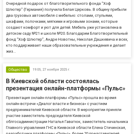
Очередной подарок от благотворительного фонда "Хоф
Шлютер" (Германия) получила Белая Церковь. В общину прибыли
два грузовых автомобиля с мебелью: столами, стульями,
шкафами, полочками, мягкими и игровыми зонами, которые
создают комфорт и уют для детей. Мебель уже установлена ​​в
детском саду №21 и школе №20. Благодарим Благотворительный
фонд “Хоф Шлютер”, Андре Новотны, Николая Дашкевича и всех,
кто поддерживает наши образовательные учреждения и делает
жиз...
Общество
19:05,
27 ноября 2025 г.
В Киевской области состоялась
презентация онлайн-платформы «Пульс»
Презентация онлайн-платформы «Пульс» прошла во время
онлайн-встречи «Диалог власти и бизнеса» с участием
предпринимателей Киевской области. В мероприятии приняли
участие заместитель председателя Киевской
облгосадминистрации Наталья Гаватюк, заместитель начальника
Главного управления ГНС в Киевской области Елена Стичинская,
разработчики платформы «Пульс», более 70 представителей