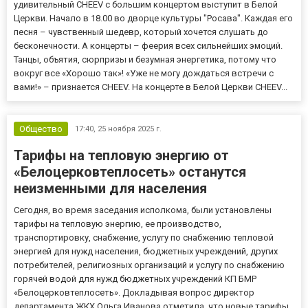
удивительный CHEEV с большим концертом выступит в Белой
Церкви. Начало в 18.00 во дворце культуры "Росава". Каждая его
песня – чувственный шедевр, который хочется слушать до
бесконечности. А концерты – феерия всех сильнейших эмоций.
Танцы, объятия, сюрпризы и безумная энергетика, потому что
вокруг все «Хорошо так»! «Уже не могу дождаться встречи с
вами!» – признается CHEEV. На концерте в Белой Церкви CHEEV...
Общество
17:40,
25 ноября 2025 г.
Тарифы на тепловую энергию от
«Белоцерковтеплосеть» останутся
неизменными для населения
Сегодня, во время заседания исполкома, были установлены
тарифы на тепловую энергию, ее производство,
транспортировку, снабжение, услугу по снабжению тепловой
энергией для нужд населения, бюджетных учреждений, других
потребителей, религиозных организаций и услугу по снабжению
горячей водой для нужд бюджетных учреждений КП БМР
«Белоцерковтеплосеть». Докладывая вопрос директор
департамента ЖКХ Ольга Иванова отметила, что новые тарифы