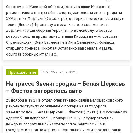
Спортсмены Киевской области, воспитанники Киевского
регионального центра «Инваспорт», завоевали две награды на
XXV летних Дефлимпийских играх, которые подходят к финалу в
Токио (Япония). Бронзовую медаль завоевала женская
дефлимпийская сборная Украины по волейболу, в состав
которой вошли представительницы Киевщины — Анастасия
Стрельбицкая, Юлия Васянович и Инга Семизенко. Команда
старшего тренера Николая Остапенко завоевала медаль,
обыграв сборную Италии с...
Происшествия
15:50,
26 ноября 2025 г.
На трассе Звенигородка – Белая Церковь
– Фастов загорелось авто
25 ноября в 13:21 в отдел оперативной связи Белоцерковского
района поступило сообщение о пожаре на автодороге
Звенигородка – Белая Церковь – Фастов (127 км). По указанному
адресу были направлены пожарные 18-й Государственной
пожарно-спасательной части поселка Ракитное и 15-й
Государственной пожарно-спасательной части города Тараща.