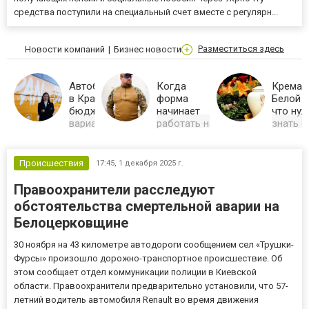
средства поступили на специальный счет вместе с регулярн...
Разместиться здесь
Новости компаний
Бизнес новости
Автобусом
Когда
Кремац
в Краков:
форма
Белой 
бюджетный
начинает
что ну
вариант
работать на
знать о
путешествия
тебя: как
органи
для
выбрать
услуги
студентов
хороший
Кремация
Происшествия
17:45,
1 декабря 2025 г.
Церкви:
Студенческие
убакс для
особенн
тарифы на
жары,
Правоохранители расследуют
организа
автобус Киев
нагрузки и
услуги, 
– Краков от
обстоятельства смертельной аварии на
оформле
службы
PAN-BUS:
документ
Белоцерковщине
прямой рейс,
Почему убакс
преимущ
цены от 2665
стал базой
процедур
грн, Wi-Fi и
современного
30 ноября на 43 километре автодороги сообщением сел «Трушки-
професс
розетки на
тактического
помощь 
Фурсы» произошло дорожно-транспортное происшествие. Об
борту. Как
гардероба?
RitualExpe
сэкономить на
Разбираемся,
этом сообщает отдел коммуникации полиции в Киевской
поездке в
как выбрать
области. Правоохранители предварительно установили, что 57-
Польшу |
боевую
рубашку под
летний водитель автомобиля Renault во время движения
бронежилет, в