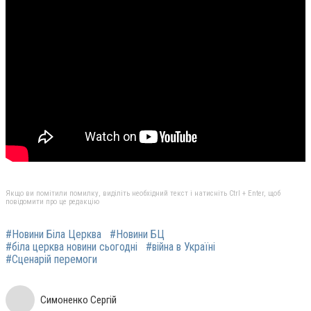
Якщо ви помітили помилку, виділіть необхідний текст і натисніть Ctrl + Enter, щоб
повідомити про це редакцію
#Новини Біла Церква
#Новини БЦ
#біла церква новини сьогодні
#війна в Україні
#Cценарій перемоги
Симоненко Сергій