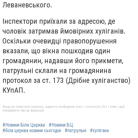
Леваневського.
Інспектори приїхали за адресою, де
чоловік затримав ймовірних хуліганів.
Оскільки очевидці правопорушення
вказали, що вікна пошкодив один
громадянин, надавши його прикмети,
патрульні склали на громадянина
протокол за ст. 173 (Дрібне хуліганство)
КУпАП.
Якщо ви помітили помилку, виділіть необхідний текст і натисніть Ctrl + Enter, щоб
повідомити про це редакцію
#Новини Біла Церква
#Новини БЦ
#біла церква новини сьогодні
#патрульні
#хулігана