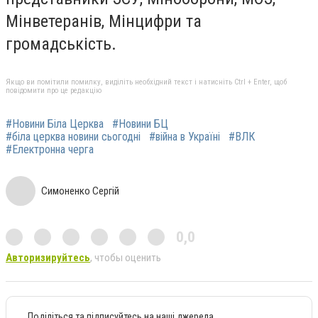
Мінветеранів, Мінцифри та
громадськість.
Якщо ви помітили помилку, виділіть необхідний текст і натисніть Ctrl + Enter, щоб
повідомити про це редакцію
#Новини Біла Церква
#Новини БЦ
#біла церква новини сьогодні
#війна в Україні
#ВЛК
#Електронна черга
Симоненко Сергій
0,0
Авторизируйтесь
, чтобы оценить
Поділіться та підписуйтесь на наші джерела