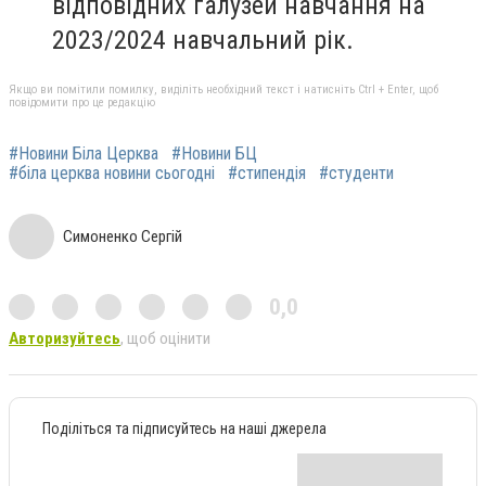
відповідних галузей навчання на
2023/2024 навчальний рік.
Якщо ви помітили помилку, виділіть необхідний текст і натисніть Ctrl + Enter, щоб
повідомити про це редакцію
#Новини Біла Церква
#Новини БЦ
#біла церква новини сьогодні
#стипендія
#студенти
Симоненко Сергій
0,0
Авторизуйтесь
, щоб оцінити
Поділіться та підписуйтесь на наші джерела