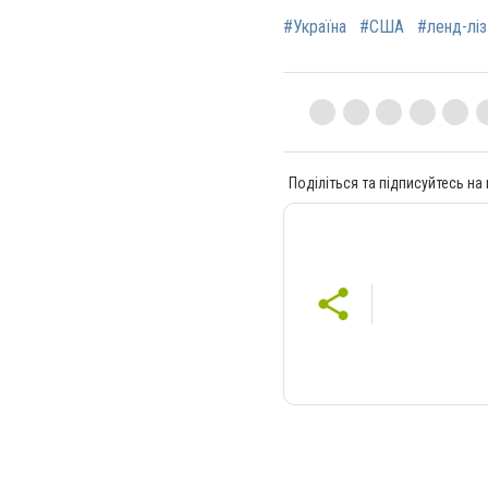
#Україна
#США
#ленд-ліз
Поділіться та підписуйтесь на