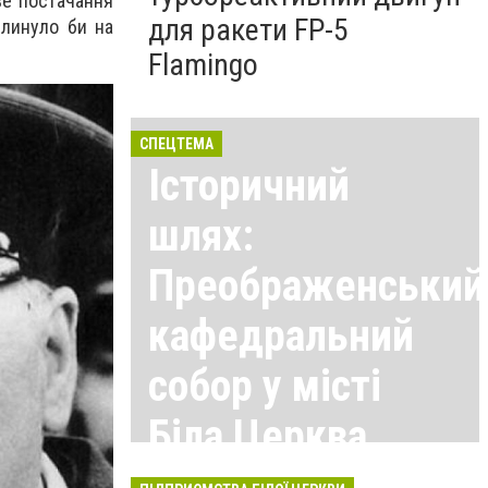
ве постачання
для ракети FP-5
плинуло би на
Flamingo
СПЕЦТЕМА
Історичний
шлях:
Преображенський
кафедральний
собор у місті
Біла Церква
Всі матеріали тут