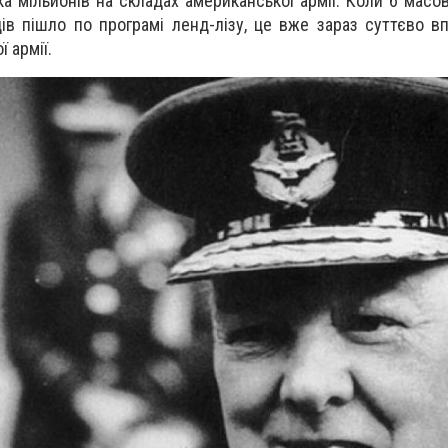
ка мільйонів на складах американської армії. Коли б масо
ів пішло по програмі ленд-лізу, це вже зараз суттєво в
 армії.