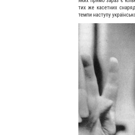
яких прямо зараз є кіль
тих же касетних снаряд
темпи наступу української