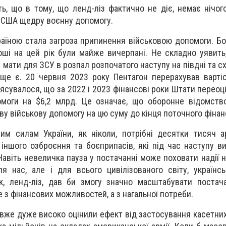
ь, що в тому, що ленд-ліз фактично не діє, немає нічого
ід США щедру воєнну допомогу.
раїною стала загроза припинення військовою допомоги. Бо
оші на цей рік були майже вичерпані. Не складно уявить,
 мати для ЗСУ в розпал розпочатого наступу на півдні та сх
ще є. 20 червня 2023 року Пентагон перерахував вартіс
'ясувалося, що за 2022 і 2023 фінансові роки Штати переоц
помоги на $6,2 млрд. Це означає, що оборонне відомст
ву військову допомогу на цю суму до кінця поточного фінан
м силам України, як ніколи, потрібні десятки тисяч а
а іншого озброєння та боєприпасів, які під час наступу в
Навіть невеличка пауза у постачанні може поховати надії н
я нас, але і для всього цивілізованого світу, українсь
к, ленд-ліз, дав би змогу значно масштабувати постач
 з фінансових можливостей, а з нагальної потреби.
ті вже дуже високо оцінили ефект від застосування касетни