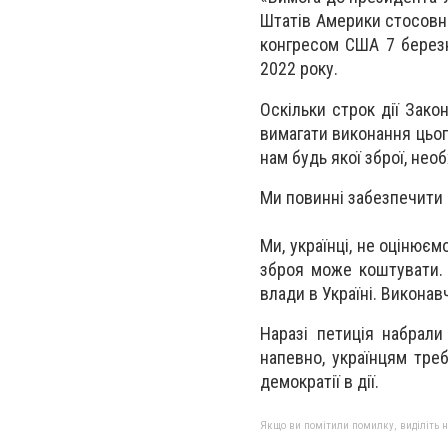
Штатів Америки стосовно
конгресом США 7 берез
2022 року.
Оскільки строк дії Зако
вимагати виконання цьог
нам будь якої зброї, нео
Ми повинні забезпечити 
Ми, українці, не оцінює
зброя може коштувати.
влади в Україні. Виконав
Наразі петиція набрали
напевно, українцям тре
демократії в дії.
Якщо ви помітили помилку, виділіть нео