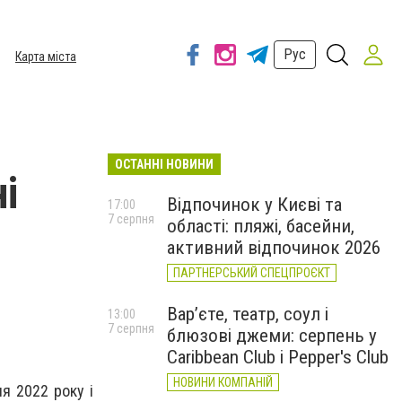
Рус
Карта міста
ОСТАННІ НОВИНИ
і
Відпочинок у Києві та
17:00
7 серпня
області: пляжі, басейни,
активний відпочинок 2026
ПАРТНЕРСЬКИЙ СПЕЦПРОЄКТ
Вар’єте, театр, соул і
13:00
7 серпня
блюзові джеми: серпень у
Caribbean Club і Pepper's Club
НОВИНИ КОМПАНІЙ
я 2022 року і