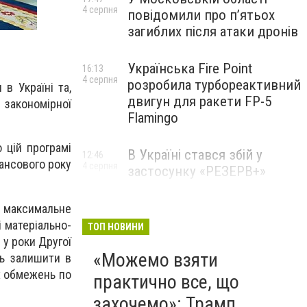
4 серпня
повідомили про п’ятьох
загиблих після атаки дронів
Українська Fire Point
16:13
4 серпня
розробила турбореактивний
в Україні та,
двигун для ракети FP-5
 закономірної
Flamingo
 цій програмі
В Україні стався збій у
12:46
нансового року
4 серпня
застосунку «РЕЗЕРВ+»
 - максимальне
 матеріально-
ТОП НОВИНИ
 у роки Другої
«Можемо взяти
ть залишити в
их обмежень по
практично все, що
захочемо»: Трамп