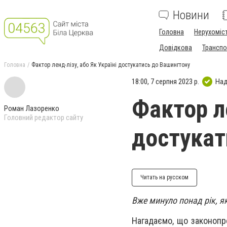
Новини
Головна
Нерухоміс
Довідкова
Транспо
Головна
Фактор ленд-лізу, або Як Україні достукатись до Вашингтону
18:00, 7 серпня 2023 р.
Над
Фактор ле
Роман Лазоренко
Головний редактор сайту
достукат
Читать на русском
Вже минуло понад рік, я
Нагадаємо, що законопр