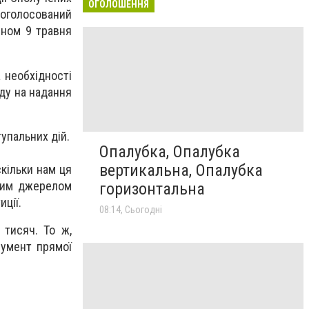
ОГОЛОШЕННЯ
проголосований
ном 9 травня
а необхідності
ду на надання
упальних дій.
Опалубка, Опалубка
вертикальна, Опалубка
скільки нам ця
иним джерелом
горизонтальна
иції.
08:14, Сьогодні
 тисяч. То ж,
румент прямої