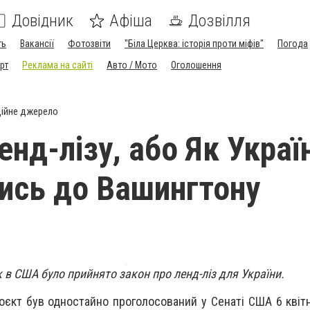
Довідник
Афіша
Дозвілля
ть
Вакансії
Фотозвіти
"Біла Церква: історія проти міфів"
Погода
рт
Реклама на сайті
Авто / Мото
Оголошення
ійне джерело
нд-лізу, або Як Україн
ись до Вашингтону
к в США було прийнято закон про ленд-ліз для України.
оєкт був одностайно проголосований у Сенаті США 6 квітн