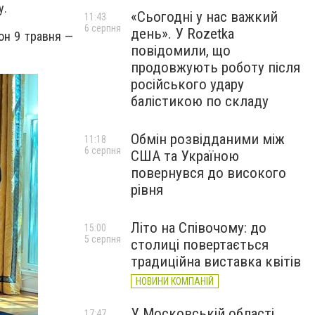
у.
«Сьогодні у нас важкий
11:43
6 серпня
день». У Rozetka
он 9 травня —
повідомили, що
продовжують роботу після
російського удару
балістикою по складу
Обмін розвідданими між
11:18
6 серпня
США та Україною
повернувся до високого
рівня
Літо на Співочому: до
15:00
5 серпня
столиці повертається
традиційна виставка квітів
НОВИНИ КОМПАНІЙ
У Московській області
17:47