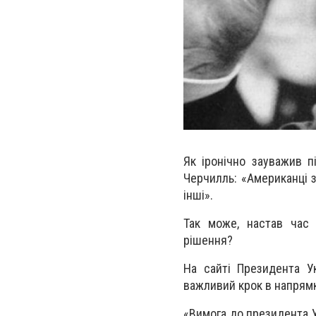
Як іронічно зауважив пі
Черчилль: «Американці з
інші».
Так може, настав час
рішення?
На сайті Президента Ук
важливий крок в напрямк
«Вимога до президента У