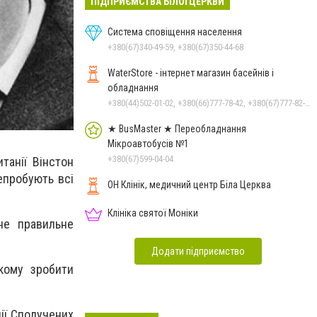
ПІДПРИЄМСТВА БІЛОЇ ЦЕРКВИ
Система сповіщення населення
+380(67)340-49-59, +380(67)350-44-68
WaterStore - інтернет магазин басейнів і
обладнання
+380(44)502-01-02, +380(66)777-78-42, +380(67)777-82-19, +380(67)890-80-80, +380(73)890-80-80, +380(44)502-01-03
★ BusMaster ★ Переобладнання
Мікроавтобусів №1
+380(67)599-04-04
танії Вінстон
епробують всі
ОН Клінік, медичний центр Біла Церква
Клініка святої Моніки
не правильне
Додати підприємство
кому зробити
ії Сполучених