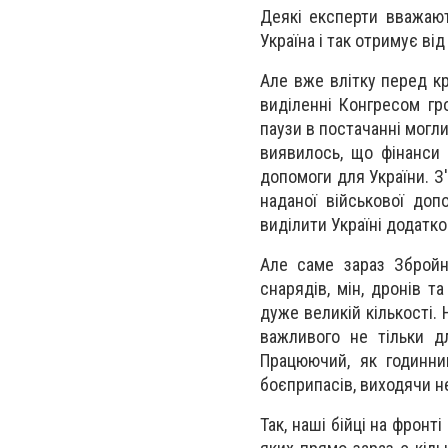
Деякі експерти вважают
Україна і так отримує в
Але вже влітку перед к
виділенні Конгресом гр
паузи в постачанні могли
виявилось, що фінанси 
допомоги для України. З
наданої військової до
виділити Україні додатко
Але саме зараз Збройни
снарядів, мін, дронів т
дуже великій кількості. 
важливого не тільки дл
Працюючий, як годинни
боєприпасів, виходячи не
Так, наші бійці на фрон