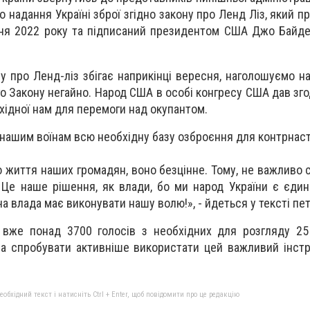
 надання Україні зброї згідно закону про Ленд Ліз, який 
ня 2022 року та підписаний президентом США Джо Байде
ну про Ленд-ліз збігає наприкінці вересня, наголошуємо н
о Закону негайно. Народ США в особі конгресу США дав зго
бхідної нам для перемоги над окупантом.
нашим воїнам всю необхідну базу озброєння для контрнаст
мо життя наших громадян, воно безцінне. Тому, не важливо 
 Це наше рішення, як влади, бо ми народ України є єд
ча влада має виконувати нашу волю!», - йдеться у тексті пет
 вже понад 3700 голосів з необхідних для розгляду 25
ба спробувати активніше використати цей важливий інст
бхідний текст і натисніть Ctrl + Enter, щоб повідомити про це редакцію