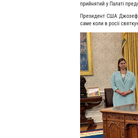
прийнятий у Палаті предс
Президент США Джозеф Б
саме коли в росії святк