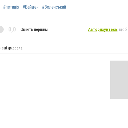
#петиція
#Байден
#Зеленський
0,0
Оцініть першим
Авторизуйтесь
, щоб
 наші джерела