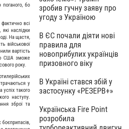
 поганого, бо
зробив гучну заяву про
угоду з Україною
 фактично всі
 які наслідки
В ЄС почали діяти нові
оді. На щастя,
правила для
ть військової
інили вартість
новоприбулих українців
во США зможе
призовного віку
сового року.
ртилерійських
В Україні стався збій у
итрачаються у
застосунку «РЕЗЕРВ+»
а успіх такого
кого наступу.
ання зброї та
Українська Fire Point
розробила
х боєприпасів,
турбореактивний двигун