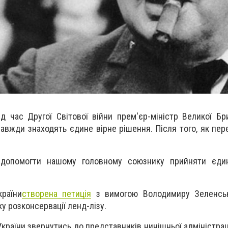
д час Другої Світової війни прем'єр-міністр Великої Бри
авжди знаходять єдине вірне рішення. Після того, як пер
 допомогти нашому головному союзнику прийняти єди
раїни
створена петиція
з вимогою Володимиру Зеленсь
у розконсервації ленд-лізу.
країни звернутись до представників нинішньої адміністрац