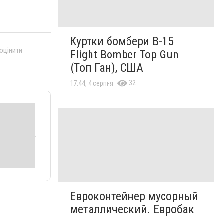
Куртки бомбери B-15
 оцінити
Flight Bomber Top Gun
(Топ Ган), США
32
17:44, 4 серпня
Евроконтейнер мусорный
металлический. Евробак