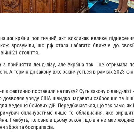
нашої країни політичний акт викликав велике піднесення 
акож зрозуміли, що рф стала набагато ближче до своєї
війні 21 століття.
з прийняття ленд-лізу, але Україна так і не отримала по
ги. А термін дії закону вже закінчується в рамках 2023 фі
-ліз фактично поставили на паузу? Суть закону о ленд-лізі
 дозволяє уряду США швидко надавати озброєння та інші
 для ведення бойових дій. Передбачається, що так само, як і
-отримувач оплачуватиме лише те обладнання, яке виріши
йни. І мабуть, головне в цьому законі, що він не має жодн
ня зброї та боєприпасів.